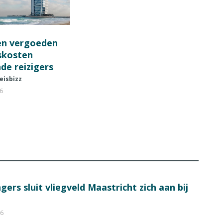
en vergoeden
fskosten
de reizigers
eisbizz
26
ers sluit vliegveld Maastricht zich aan bij
26