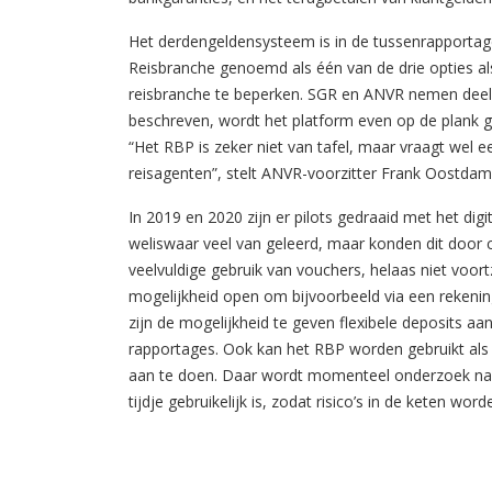
Het derdengeldensysteem is in de tussenrapportag
Reisbranche genoemd als één van de drie opties als 
reisbranche te beperken. SGR en ANVR nemen deel
beschreven, wordt het platform even op de plank ge
“Het RBP is zeker niet van tafel, maar vraagt wel
reisagenten”, stelt ANVR-voorzitter Frank Oostdam
In 2019 en 2020 zijn er pilots gedraaid met het d
weliswaar veel van geleerd, maar konden dit door
veelvuldige gebruik van vouchers, helaas niet voort
mogelijkheid open om bijvoorbeeld via een rekeni
zijn de mogelijkheid te geven flexibele deposits a
rapportages. Ook kan het RBP worden gebruikt als
aan te doen. Daar wordt momenteel onderzoek naar
tijdje gebruikelijk is, zodat risico’s in de keten word