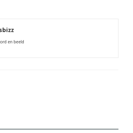
sbizz
oord en beeld