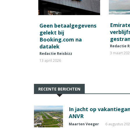
Emirat
Geen betaalgegevens
verblij
gelekt bij
gestran
Booking.com na
datalek
Redactie R
3 maart 20
Redactie Reisbizz
13 april 2026
RECENTE BERICHTEN
In jacht op vakantiegang
ANVR
Maarten Veeger
6 augustus 20