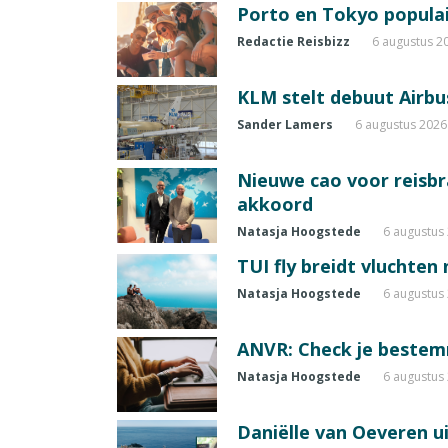
Porto en Tokyo populai
Redactie Reisbizz
6 augustus 2
KLM stelt debuut Airbu
Sander Lamers
6 augustus 2026
Nieuwe cao voor reisb
akkoord
Natasja Hoogstede
6 augustus
TUI fly breidt vluchten
Natasja Hoogstede
6 augustus
ANVR: Check je beste
Natasja Hoogstede
6 augustus
Daniëlle van Oeveren u