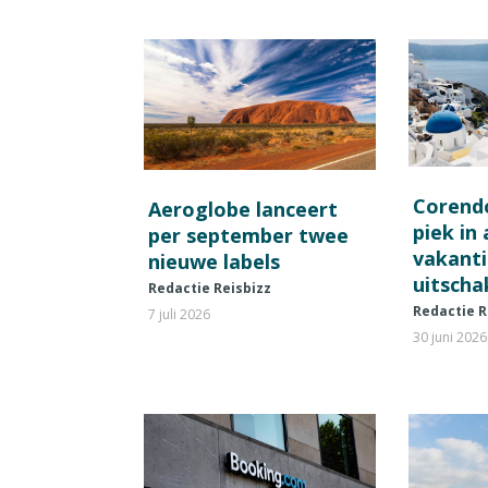
Corend
Aeroglobe lanceert
piek in
per september twee
vakant
nieuwe labels
uitscha
Redactie Reisbizz
Redactie R
7 juli 2026
30 juni 2026