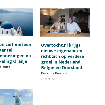
on ziet meteen
Overtocht.nl krijgt
 aantal
nieuwe eigenaar en
ieboekingen na
richt zich op verdere
keling Oranje
groei in Nederland,
België en Duitsland
eisbizz
Redactie Reisbizz
22 mei 2026