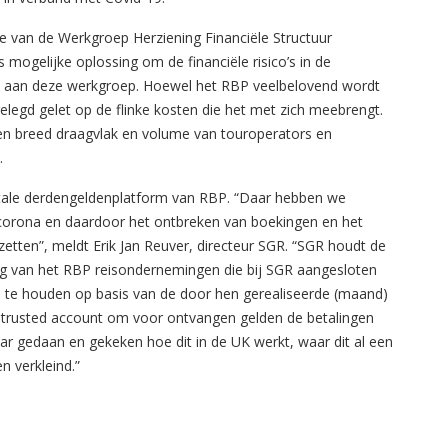
e van de Werkgroep Herziening Financiële Structuur
mogelijke oplossing om de financiële risico’s in de
 aan deze werkgroep. Hoewel het RBP veelbelovend wordt
legd gelet op de flinke kosten die het met zich meebrengt.
 een breed draagvlak en volume van touroperators en
.
igitale derdengeldenplatform van RBP. “Daar hebben we
 corona en daardoor het ontbreken van boekingen en het
zetten”, meldt Erik Jan Reuver, directeur SGR. “SGR houdt de
ng van het RBP reisondernemingen die bij SGR aangesloten
an te houden op basis van de door hen gerealiseerde (maand)
 trusted account om voor ontvangen gelden de betalingen
 gedaan en gekeken hoe dit in de UK werkt, waar dit al een
en verkleind.”