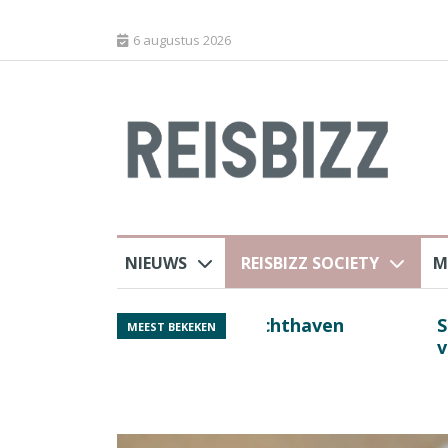
6 augustus 2026
NIEUWS
REISBIZZ SOCIETY
M
 sluiting luchthaven
Spaans verkeersbure
MEEST BEKEKEN
van harte welkom’