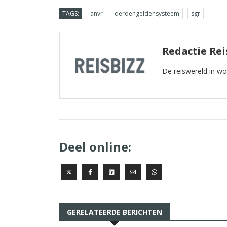
TAGS:
anvr
derdengeldensysteem
sgr
Redactie Rei
De reiswereld in w
Deel online:
GERELATEERDE BERICHTEN