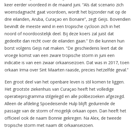
keer eerder voordeed in de maand juni. “Als dat scenario zich
woensdagnacht gaat voordoen, wordt het bijzonder nat op de
drie eilanden, Aruba, Curaçao en Bonaire”, zegt Geijs. Bovendien
bevindt de meeste wind in een tropische cycloon zich in het
noord of noordoostelijk deel. Bij deze koers zal juist dat
gedeelte dan recht over de eilanden gaan.” En die kunnen hun
borst volgens Geijs nat maken. “De geschiedenis leert dat de
vroege komst van een zware tropische storm in juni een
indicatie is van een zwaar orkaanseizoen. Dat was in 2017, toen
orkaan Irma over Sint Maarten raasde, precies hetzelfde geval.”
Een groot deel van het openbare leven is stil komen te liggen.
Het grootste ziekenhuis van Curaçao heeft het volledige
operatieprogramma stilgelegd en alle polibezoeken afgezegd.
Alleen de afdeling Spoedeisende Hulp blijft gedurende de
passage van de storm of mogelijk orkaan open. Dan heeft het
officieel ook de naam Bonnie gekregen. Na Alex, de tweede
tropische storm met naam dit orkaanseizoen.