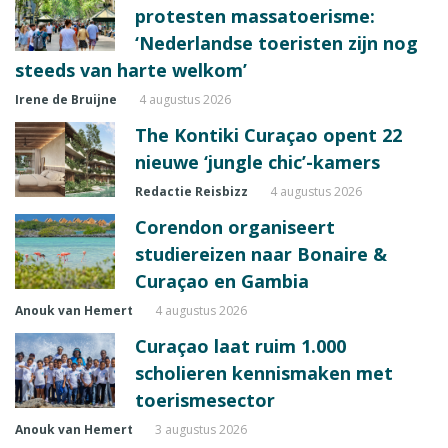
protesten massatoerisme:
‘Nederlandse toeristen zijn nog
steeds van harte welkom’
Irene de Bruijne
4 augustus 2026
The Kontiki Curaçao opent 22
nieuwe ‘jungle chic’-kamers
Redactie Reisbizz
4 augustus 2026
Corendon organiseert
studiereizen naar Bonaire &
Curaçao en Gambia
Anouk van Hemert
4 augustus 2026
Curaçao laat ruim 1.000
scholieren kennismaken met
toerismesector
Anouk van Hemert
3 augustus 2026