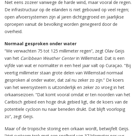
Niet eens zozeer vanwege de harde wind, maar vooral de regen.
De infrastructuur op de eilanden is niet gebouwd op veel regen;
open afvoersystemen zijn al jaren dichtgegroeid en jaarlijkse
oproepen vanuit de bevolking worden genegeerd door de
overheid.
Normaal gesproken onder water
“We verwachten 75 tot 125 millimeter regen”, zegt Olav Geijs
van het
Caribbean Weather Center
in Willemstad. Dat is een
vijfde van wat er normaliter in een heel jaar valt op Curaçao. “Bij
veertig millimeter staan grote delen van Willemstad normaal
gesproken al onder water, dat zal nu zeker zo zijn.” De koers
van het weersysteem is uitzonderlijk en zeker zo vroeg in het
orkaanseizoen. “Dat komt vooral omdat er ten noorden van het
Caribisch gebied een hoge druk gebied ligt, die de koers van de
potentiele cycloon nu naar beneden drukt. Dat blijft voorlopig
zo”, zegt Geijs.
Maar of de tropische storing een orkaan wordt, betwijfelt Geijs.
“Het systeem trok met een snelheid van 37 kilometer per uur