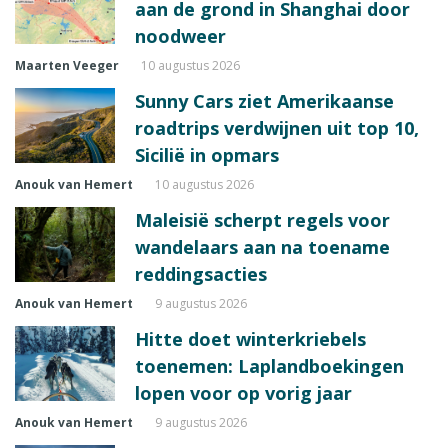
aan de grond in Shanghai door
noodweer
Maarten Veeger
10 augustus 2026
Sunny Cars ziet Amerikaanse
roadtrips verdwijnen uit top 10,
Sicilië in opmars
Anouk van Hemert
10 augustus 2026
Maleisië scherpt regels voor
wandelaars aan na toename
reddingsacties
Anouk van Hemert
9 augustus 2026
Hitte doet winterkriebels
toenemen: Laplandboekingen
lopen voor op vorig jaar
Anouk van Hemert
9 augustus 2026