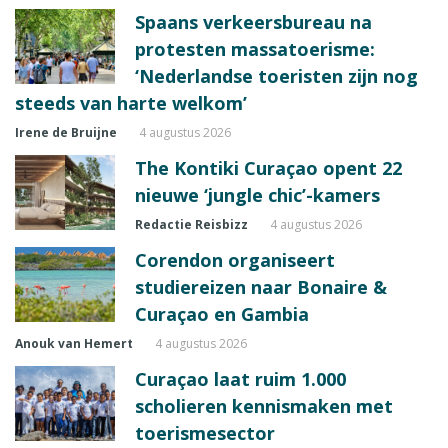
Spaans verkeersbureau na
protesten massatoerisme:
‘Nederlandse toeristen zijn nog
steeds van harte welkom’
Irene de Bruijne
4 augustus 2026
The Kontiki Curaçao opent 22
nieuwe ‘jungle chic’-kamers
Redactie Reisbizz
4 augustus 2026
Corendon organiseert
studiereizen naar Bonaire &
Curaçao en Gambia
Anouk van Hemert
4 augustus 2026
Curaçao laat ruim 1.000
scholieren kennismaken met
toerismesector