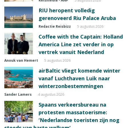
Reismedia - ANP
5 augustus 2026
RIU heropent volledig
gerenoveerd Riu Palace Aruba
Redactie Reisbizz
5 augustus 2026
Coffee with the Captain: Holland
America Line zet verder in op
vertrek vanuit Nederland
Anouk van Hemert
5 augustus 2026
airBaltic vliegt komende winter
vanaf Luchthaven Luik naar
winterzonbestemmingen
Sander Lamers
4 augustus 2026
Spaans verkeersbureau na
protesten massatoerisme:
‘Nederlandse toeristen zijn nog
steeds van harte welkom’