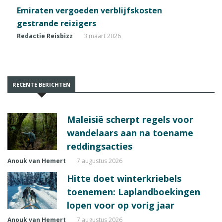
Emiraten vergoeden verblijfskosten
gestrande reizigers
Redactie Reisbizz
3 maart 2026
RECENTE BERICHTEN
Maleisië scherpt regels voor
wandelaars aan na toename
reddingsacties
Anouk van Hemert
7 augustus 2026
Hitte doet winterkriebels
toenemen: Laplandboekingen
lopen voor op vorig jaar
Anouk van Hemert
7 augustus 2026