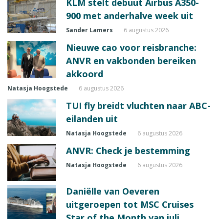
KLM stelt debuut Airbus A350-
900 met anderhalve week uit
Sander Lamers
6 augustus 2026
Nieuwe cao voor reisbranche:
ANVR en vakbonden bereiken
akkoord
Natasja Hoogstede
6 augustus 2026
TUI fly breidt vluchten naar ABC-
eilanden uit
Natasja Hoogstede
6 augustus 2026
ANVR: Check je bestemming
Natasja Hoogstede
6 augustus 2026
Daniëlle van Oeveren
uitgeroepen tot MSC Cruises
Star of the Month van juli