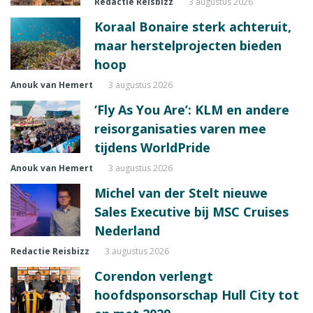
Redactie Reisbizz
3 augustus 2026
Koraal Bonaire sterk achteruit,
maar herstelprojecten bieden
hoop
Anouk van Hemert
3 augustus 2026
‘Fly As You Are’: KLM en andere
reisorganisaties varen mee
tijdens WorldPride
Anouk van Hemert
3 augustus 2026
Michel van der Stelt nieuwe
Sales Executive bij MSC Cruises
Nederland
Redactie Reisbizz
3 augustus 2026
Corendon verlengt
hoofdsponsorschap Hull City tot