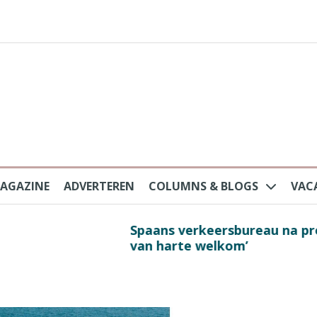
AGAZINE
ADVERTEREN
COLUMNS & BLOGS
VAC
au na protesten massatoerisme: ‘Nederlandse toe