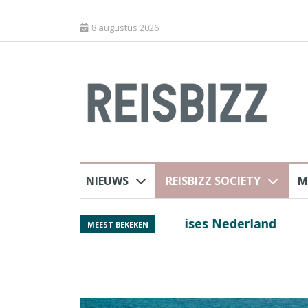
8 augustus 2026
NIEUWS
REISBIZZ SOCIETY
M
rland
Spaans verkeersbure
MEEST BEKEKEN
van harte welkom’