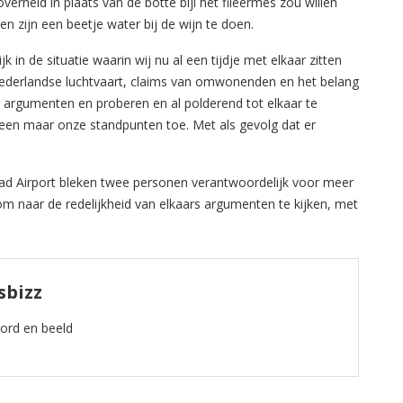
 overheid in plaats van de botte bijl het fileermes zou willen
en zijn een beetje water bij de wijn te doen.
jk in de situatie waarin wij nu al een tijdje met elkaar zitten
ederlandse luchtvaart, claims van omwonenden en het belang
s argumenten en proberen en al polderend tot elkaar te
een maar onze standpunten toe. Met als gevolg dat er
stad Airport bleken twee personen verantwoordelijk voor meer
 om naar de redelijkheid van elkaars argumenten te kijken, met
sbizz
oord en beeld