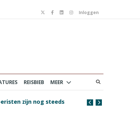
Inloggen
ATURES
REISBIEB
MEER
risten zijn nog steeds
Coffee with the Captain