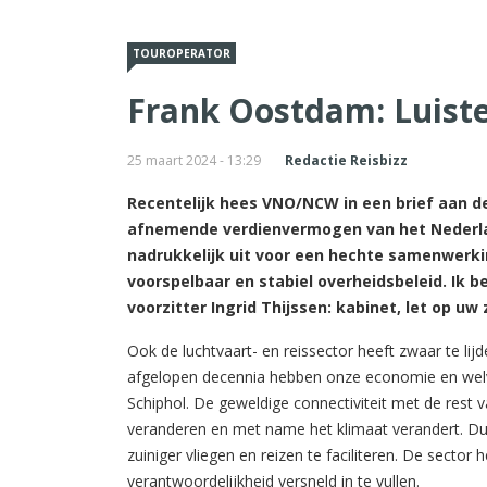
TOUROPERATOR
Frank Oostdam: Luiste
25 maart 2024 - 13:29
Redactie Reisbizz
Recentelijk hees VNO/NCW in een brief aan d
afnemende verdienvermogen van het Nederlan
nadrukkelijk uit voor een hechte samenwerki
voorspelbaar en stabiel overheidsbeleid. Ik 
voorzitter Ingrid Thijssen: kabinet, let op uw 
Ook de luchtvaart- en reissector heeft zwaar te lij
afgelopen decennia hebben onze economie en welvaa
Schiphol. De geweldige connectiviteit met de rest v
veranderen en met name het klimaat verandert. Du
zuiniger vliegen en reizen te faciliteren. De sector
verantwoordelijkheid versneld in te vullen.