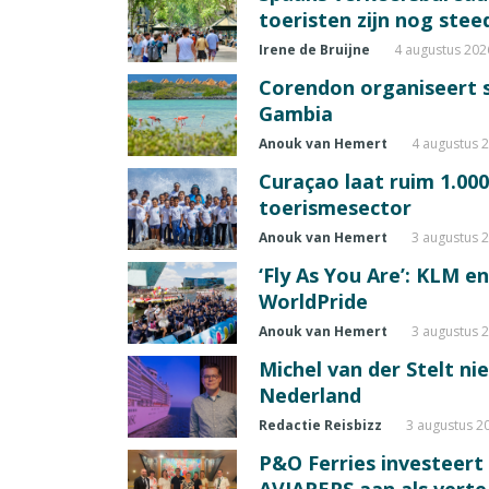
toeristen zijn nog ste
Irene de Bruijne
4 augustus 202
Corendon organiseert s
Gambia
Anouk van Hemert
4 augustus 
Curaçao laat ruim 1.00
toerismesector
Anouk van Hemert
3 augustus 
‘Fly As You Are’: KLM e
WorldPride
Anouk van Hemert
3 augustus 
Michel van der Stelt ni
Nederland
Redactie Reisbizz
3 augustus 2
P&O Ferries investeert 
AVIAREPS aan als vert