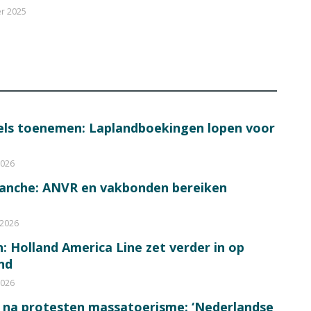
r 2025
bels toenemen: Laplandboekingen lopen voor
2026
ranche: ANVR en vakbonden bereiken
 2026
: Holland America Line zet verder in op
nd
2026
 na protesten massatoerisme: ‘Nederlandse