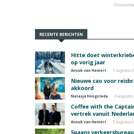
19 novembe
RECENTE BERICHTEN
Hitte doet winterkrie
op vorig jaar
Anouk van Hemert
7 augustus 
Nieuwe cao voor reisb
akkoord
Natasja Hoogstede
6 augustus
Coffee with the Captain
vertrek vanuit Nederla
Anouk van Hemert
5 augustus 
Spaans verkeersbureau