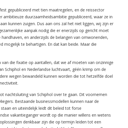
fest gepubliceerd met tien maatregelen, en de reissector
eer ambitieuze duurzaamheidsambitie gepubliceerd, waar ze in
aan kunnen zuigen. Dus aan ons zal het niet liggen, wij zijn er
 gezamenlijke aanpak nodig die er enerzijds op gericht moet
 te handhaven, en anderzijds de belangen van omwonenden,
ed mogelijk te behartigen. En dat kan beide. Maar die
 van die fixatie op aantallen, dat we af moeten van onzinnige
 van Schiphol en Nederlandse luchtvaart, géén krimp om de
andere wegen bewandeld kunnen worden die tot hetzelfde doel
ctiviteit.
ot nachtsluiting van Schiphol over te gaan. Dit voornemen
evliegers. Bestaande businessmodellen kunnen naar de
an en uiteindelijk leidt dit beleid tot forse
dse vakantieganger wordt op die manier willens en wetens
 oplossingen denkbaar zijn die op termijn leiden tot een