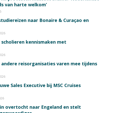
eds van harte welkom’
6
tudiereizen naar Bonaire & Curaçao en
2026
0 scholieren kennismaken met
2026
n andere reisorganisaties varen mee tijdens
2026
euwe Sales Executive bij MSC Cruises
026
in overtocht naar Engeland en stelt
egenwoordiger