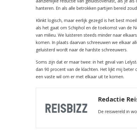
aanzienlijke reductie van geluidsoverlast, als je als
hanteren. En als alle betrokken partijen bereid zoud
Klinkt logisch, maar eerlijk gezegd is het best moeili
als het gaat om Schiphol en de toekomst van de N
van milieu. We luisteren steeds minder naar elkaar
komen. In plaats daarvan schreeuwen we elkaar all
geluisterd wordt naar de hardste schreeuwers.
Soms zijn dat er maar twee: in het geval van Lely
dan 90 procent van de klachten. Het lijkt mij beter
een vaste wil om er met elkaar uit te komen.
Redactie Rei
De reiswereld in w