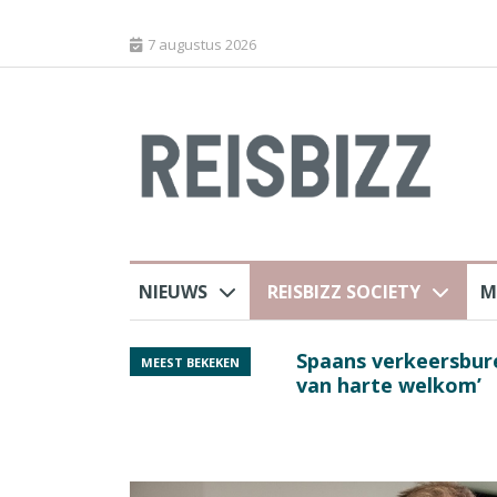
7 augustus 2026
NIEUWS
REISBIZZ SOCIETY
M
j ANVR
Spaans verkeersbure
MEEST BEKEKEN
van harte welkom’