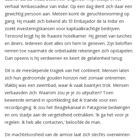
verhaal ‘Ambassadeur van India’. Op een dag dient zich daar een
gewichtig persoon aan. Meteen komt de geruchtenvorming op
gang. Hij maakt zich bekend als ‘El Embajador de la India’ en
zoekt investeringskansen voor kapitaalkrachtige bedrijven.
Terstond krijgt hij de fraaiste hotelkamer. Hij geniet van lunches
en diners. Iedereen doet alles om hem te gerieven. Zijn beloften
nemen toe naarmate de onbetaalde rekeningen zich opstapelen.
Dan opeens is hij verdwenen en keert de gelatenheid terug.
Dit is de meeslepende tragiek van het continent. Mensen laten
zich hun gedroomde gouden horizon niet zomaar ontnemen.
Vlakbij was een zwembad, waar ik vaak baantjes trok. Mensen
verbaasden zich. Waarom zou je je zo uitputten? Toen
beweerde iemand in sportkleding dat ik trainde voor een
recordpoging. Ik zou het Beaglekanaal in Patagonië bedwingen
en ons stadje aan de vergetelheid ontrukken. ‘Ik ga het voor je
regelen. Ik heb alle contacten,’ beloofde de man.
De machteloosheid van de armoe laat zich slechts overwinnen