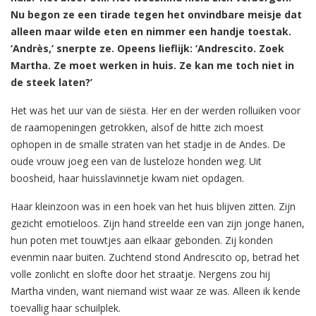
Nu begon ze een tirade tegen het onvindbare meisje dat
alleen maar wilde eten en nimmer een handje toestak.
‘Andrès,’ snerpte ze. Opeens lieflijk: ‘Andrescito. Zoek
Martha. Ze moet werken in huis. Ze kan me toch niet in
de steek laten?’
Het was het uur van de siësta. Her en der werden rolluiken voor
de raamopeningen getrokken, alsof de hitte zich moest
ophopen in de smalle straten van het stadje in de Andes. De
oude vrouw joeg een van de lusteloze honden weg. Uit
boosheid, haar huisslavinnetje kwam niet opdagen.
Haar kleinzoon was in een hoek van het huis blijven zitten. Zijn
gezicht emotieloos. Zijn hand streelde een van zijn jonge hanen,
hun poten met touwtjes aan elkaar gebonden. Zij konden
evenmin naar buiten. Zuchtend stond Andrescito op, betrad het
volle zonlicht en slofte door het straatje. Nergens zou hij
Martha vinden, want niemand wist waar ze was. Alleen ik kende
toevallig haar schuilplek.