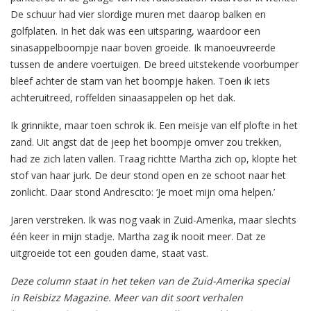
De schuur had vier slordige muren met daarop balken en
golfplaten. In het dak was een uitsparing, waardoor een
sinasappelboompje naar boven groeide. Ik manoeuvreerde
tussen de andere voertuigen. De breed uitstekende voorbumper
bleef achter de stam van het boompje haken. Toen ik iets
achteruitreed, roffelden sinaasappelen op het dak.
Ik grinnikte, maar toen schrok ik. Een meisje van elf plofte in het
zand. Uit angst dat de jeep het boompje omver zou trekken,
had ze zich laten vallen. Traag richtte Martha zich op, klopte het
stof van haar jurk. De deur stond open en ze schoot naar het
zonlicht. Daar stond Andrescito: ‘Je moet mijn oma helpen.’
Jaren verstreken. Ik was nog vaak in Zuid-Amerika, maar slechts
één keer in mijn stadje. Martha zag ik nooit meer. Dat ze
uitgroeide tot een gouden dame, staat vast.
Deze column staat in het teken van de Zuid-Amerika special
in Reisbizz Magazine. M
eer van dit soort verhalen