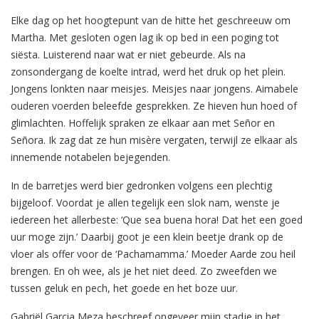
Elke dag op het hoogtepunt van de hitte het geschreeuw om
Martha. Met gesloten ogen lag ik op bed in een poging tot
siësta. Luisterend naar wat er niet gebeurde. Als na
zonsondergang de koelte intrad, werd het druk op het plein.
Jongens lonkten naar meisjes. Meisjes naar jongens. Aimabele
ouderen voerden beleefde gesprekken. Ze hieven hun hoed of
glimlachten. Hoffelijk spraken ze elkaar aan met Señor en
Señora. Ik zag dat ze hun misère vergaten, terwijl ze elkaar als
innemende notabelen bejegenden.
In de barretjes werd bier gedronken volgens een plechtig
bijgeloof. Voordat je allen tegelijk een slok nam, wenste je
iedereen het allerbeste: ‘Que sea buena hora! Dat het een goed
uur moge zijn.’ Daarbij goot je een klein beetje drank op de
vloer als offer voor de ‘Pachamamma.’ Moeder Aarde zou heil
brengen. En oh wee, als je het niet deed. Zo zweefden we
tussen geluk en pech, het goede en het boze uur.
Gabriël Garcia Meza beschreef ongeveer mijn stadje in het