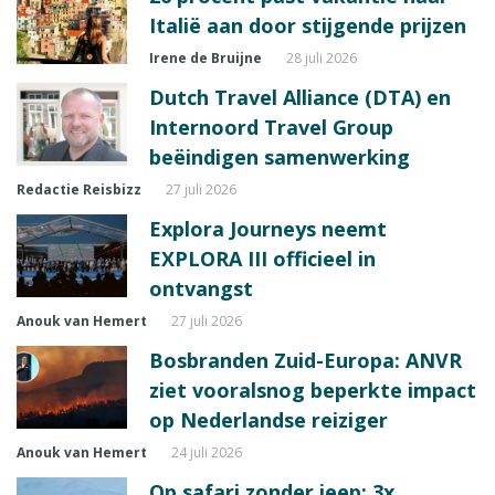
Italië aan door stijgende prijzen
Irene de Bruijne
28 juli 2026
Dutch Travel Alliance (DTA) en
Internoord Travel Group
beëindigen samenwerking
Redactie Reisbizz
27 juli 2026
Explora Journeys neemt
EXPLORA III officieel in
ontvangst
Anouk van Hemert
27 juli 2026
Bosbranden Zuid-Europa: ANVR
ziet vooralsnog beperkte impact
op Nederlandse reiziger
Anouk van Hemert
24 juli 2026
Op safari zonder jeep: 3x