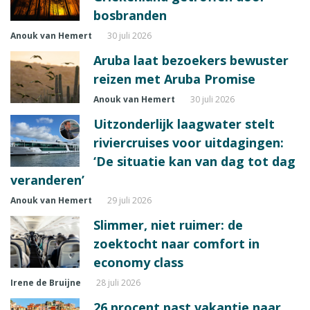
bosbranden
Anouk van Hemert
30 juli 2026
Aruba laat bezoekers bewuster
reizen met Aruba Promise
Anouk van Hemert
30 juli 2026
Uitzonderlijk laagwater stelt
riviercruises voor uitdagingen:
‘De situatie kan van dag tot dag
veranderen’
Anouk van Hemert
29 juli 2026
Slimmer, niet ruimer: de
zoektocht naar comfort in
economy class
Irene de Bruijne
28 juli 2026
26 procent past vakantie naar