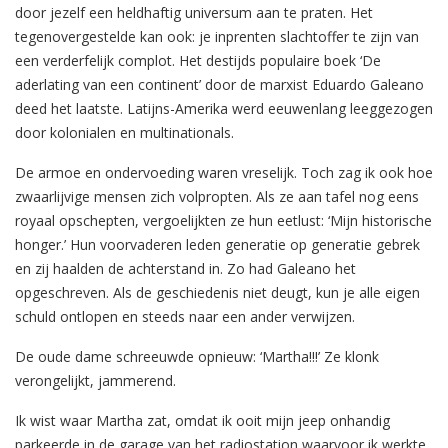
door jezelf een heldhaftig universum aan te praten. Het
tegenovergestelde kan ook: je inprenten slachtoffer te zijn van
een verderfelijk complot. Het destijds populaire boek ‘De
aderlating van een continent’ door de marxist Eduardo Galeano
deed het laatste. Latijns-Amerika werd eeuwenlang leeggezogen
door kolonialen en multinationals.
De armoe en ondervoeding waren vreselijk. Toch zag ik ook hoe
zwaarlijvige mensen zich volpropten. Als ze aan tafel nog eens
royaal opschepten, vergoelijkten ze hun eetlust: ‘Mijn historische
honger.’ Hun voorvaderen leden generatie op generatie gebrek
en zij haalden de achterstand in. Zo had Galeano het
opgeschreven. Als de geschiedenis niet deugt, kun je alle eigen
schuld ontlopen en steeds naar een ander verwijzen.
De oude dame schreeuwde opnieuw: ‘Martha!!!’ Ze klonk
verongelijkt, jammerend.
Ik wist waar Martha zat, omdat ik ooit mijn jeep onhandig
parkeerde in de garage van het radiostation waarvoor ik werkte.