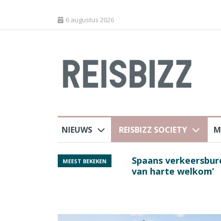
6 augustus 2026
NIEUWS
REISBIZZ SOCIETY
M
 sluiting luchthaven
Spaans verkeersbure
MEEST BEKEKEN
van harte welkom’