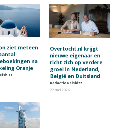
on ziet meteen
Overtocht.nl krijgt
 aantal
nieuwe eigenaar en
ieboekingen na
richt zich op verdere
keling Oranje
groei in Nederland,
België en Duitsland
eisbizz
Redactie Reisbizz
22 mei 2026