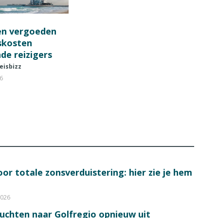
en vergoeden
fskosten
de reizigers
eisbizz
26
or totale zonsverduistering: hier zie je hem
2026
luchten naar Golfregio opnieuw uit