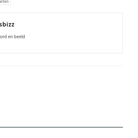
arten
sbizz
oord en beeld