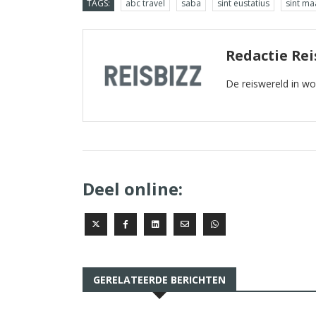
TAGS:
abc travel
saba
sint eustatius
sint ma
Redactie Rei
De reiswereld in w
Deel online:
GERELATEERDE BERICHTEN