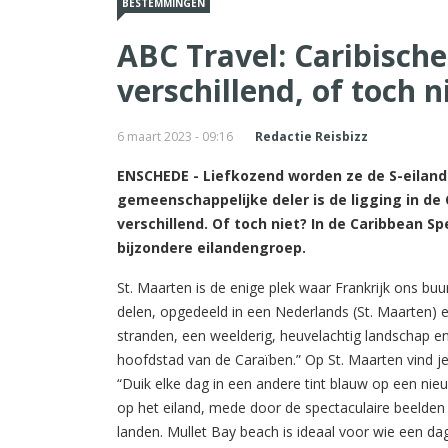
BESTEMMINGEN
ABC Travel: Caribisch
verschillend, of toch n
6 maart 2023 - 09:16
Redactie Reisbizz
ENSCHEDE - Liefkozend worden ze de S-eiland
gemeenschappelijke deler is de ligging in de
verschillend. Of toch niet? In de Caribbean S
bijzondere eilandengroep.
St. Maarten is de enige plek waar Frankrijk ons buu
delen, opgedeeld in een Nederlands (St. Maarten) en
stranden, een weelderig, heuvelachtig landschap en 
hoofdstad van de Caraïben.” Op St. Maarten vind je 
“Duik elke dag in een andere tint blauw op een ni
op het eiland, mede door de spectaculaire beelden 
landen. Mullet Bay beach is ideaal voor wie een d