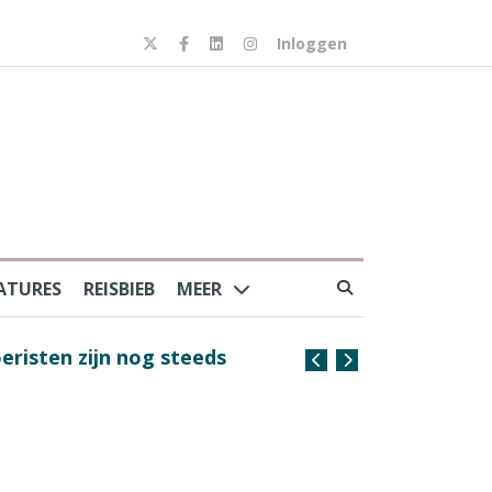
Inloggen
ATURES
REISBIEB
MEER
risten zijn nog steeds
Na Frankrijk en Spanje