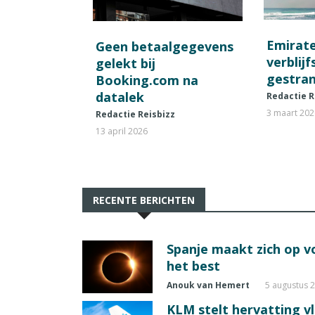
Emirat
Geen betaalgegevens
verblij
gelekt bij
gestran
Booking.com na
datalek
Redactie R
3 maart 20
Redactie Reisbizz
13 april 2026
RECENTE BERICHTEN
Spanje maakt zich op vo
het best
Anouk van Hemert
5 augustus 
KLM stelt hervatting v