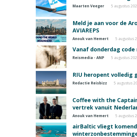
Maarten Veeger
5 augustus 20
Meld je aan voor de A
AVIAREPS
Anouk van Hemert
5 augustus 
Vanaf donderdag code ro
Reismedia - ANP
5 augustus 20
RIU heropent volledig 
Redactie Reisbizz
5 augustus 2
Coffee with the Captain
vertrek vanuit Nederla
Anouk van Hemert
5 augustus 
airBaltic vliegt komen
winterzonbestemming