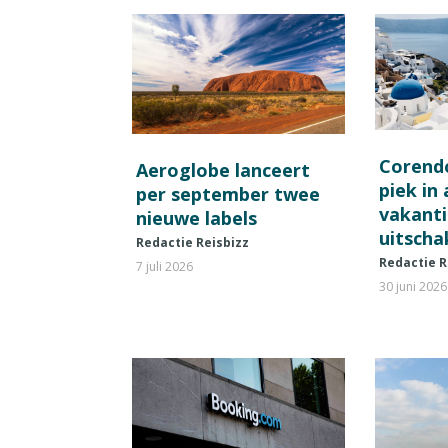
Corend
Aeroglobe lanceert
piek in
per september twee
vakant
nieuwe labels
uitscha
Redactie Reisbizz
Redactie R
7 juli 2026
30 juni 2026