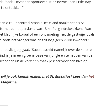
ck Shack. Liever een sportiever uitje? Bezoek dan Little Bay
 te ontdekken.”
en cultuur centraal staan. “Het eiland maakt net als St.
n is met een oppervlakte van 13 km² erg indrukwekkend. Van
t kleurrijke koraal of een ontmoeting met de gastvrije locals.
en zoals het vroeger was en telt nog geen 2.000 inwoners.”
et het vliegtuig gaat. “Saba beschikt namelijk over de kortste
ind je je in een groene oase van jungle en te midden van de
lschoenen uit de koffer en maak je klaar voor een hike op
 wil je ook kennis maken met St. Eustatius? Lees dan
het
z Magazine.