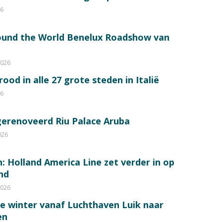
26
round the World Benelux Roadshow van
2026
od in alle 27 grote steden in Italië
26
gerenoveerd Riu Palace Aruba
026
: Holland America Line zet verder in op
nd
2026
de winter vanaf Luchthaven Luik naar
en