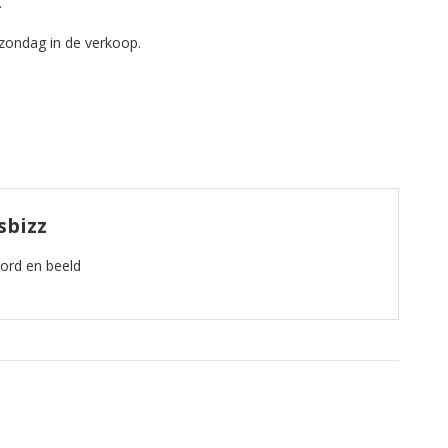
.
zondag in de verkoop.
sbizz
oord en beeld