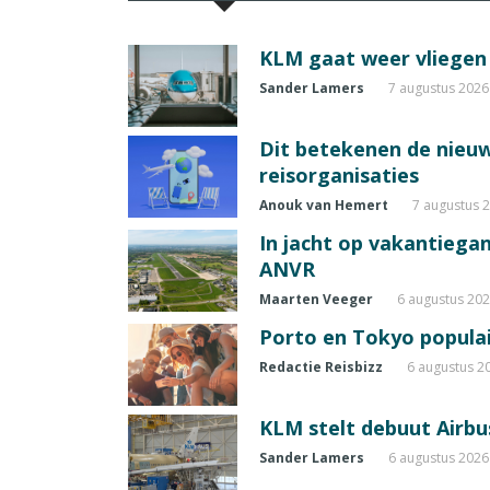
KLM gaat weer vliegen 
Sander Lamers
7 augustus 2026
Dit betekenen de nieuw
reisorganisaties
Anouk van Hemert
7 augustus 
In jacht op vakantiegang
ANVR
Maarten Veeger
6 augustus 20
Porto en Tokyo populai
Redactie Reisbizz
6 augustus 2
KLM stelt debuut Airbu
Sander Lamers
6 augustus 2026