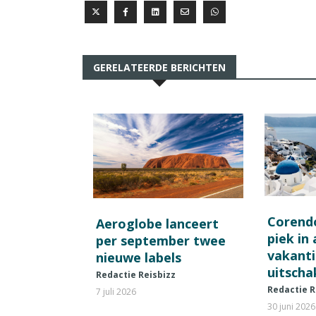
GERELATEERDE BERICHTEN
Corend
Aeroglobe lanceert
piek in
per september twee
vakant
nieuwe labels
uitscha
Redactie Reisbizz
Redactie R
7 juli 2026
30 juni 2026