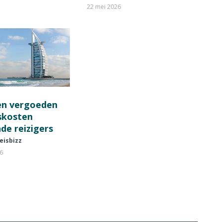
22 mei 2026
en vergoeden
fskosten
de reizigers
eisbizz
26