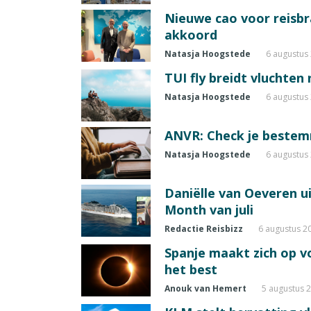
Nieuwe cao voor reisb
akkoord
Natasja Hoogstede
6 augustus
TUI fly breidt vluchten
Natasja Hoogstede
6 augustus
ANVR: Check je beste
Natasja Hoogstede
6 augustus
Daniëlle van Oeveren u
Month van juli
Redactie Reisbizz
6 augustus 2
Spanje maakt zich op vo
het best
Anouk van Hemert
5 augustus 