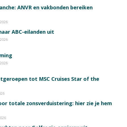
ranche: ANVR en vakbonden bereiken
 2026
 naar ABC-eilanden uit
 2026
mming
 2026
itgeroepen tot MSC Cruises Star of the
026
or totale zonsverduistering: hier zie je hem
2026