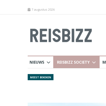
7 augustus 2026
NIEUWS
REISBIZZ SOCIETY
M
Spaans verkeersbure
MEEST BEKEKEN
van harte welkom’