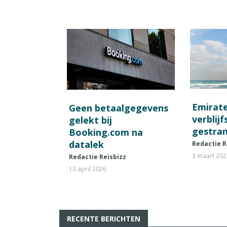
Emirat
Geen betaalgegevens
verblij
gelekt bij
gestran
Booking.com na
datalek
Redactie R
3 maart 20
Redactie Reisbizz
13 april 2026
RECENTE BERICHTEN