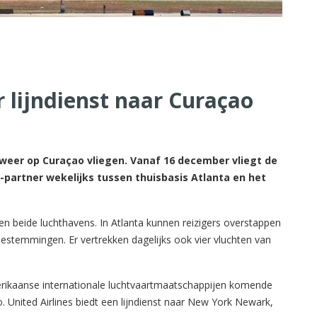
r lijndienst naar Curaçao
 weer op Curaçao vliegen. Vanaf 16 december vliegt de
artner wekelijks tussen thuisbasis Atlanta en het
n beide luchthavens. In Atlanta kunnen reizigers overstappen
stemmingen. Er vertrekken dagelijks ook vier vluchten van
erikaanse internationale luchtvaartmaatschappijen komende
 United Airlines biedt een lijndienst naar New York Newark,