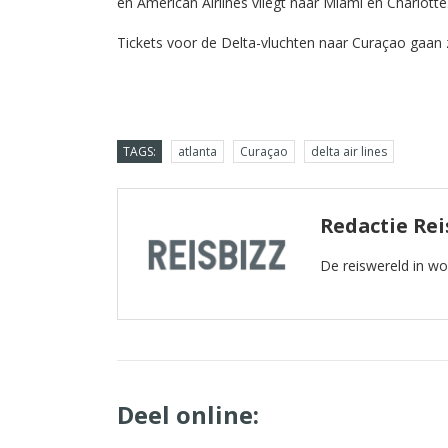
en American Airlines vliegt naar Miami en Charlotte
Tickets voor de Delta-vluchten naar Curaçao gaan 
TAGS:
atlanta
Curaçao
delta air lines
Redactie Rei
De reiswereld in w
Deel online: