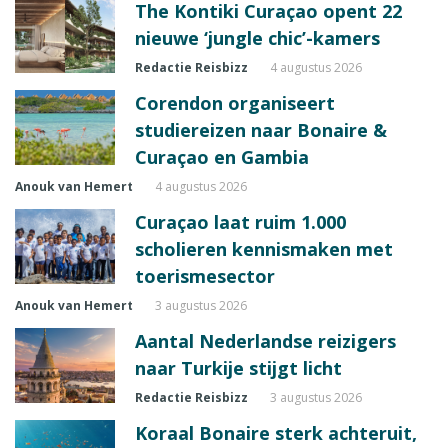
The Kontiki Curaçao opent 22
nieuwe ‘jungle chic’-kamers
Redactie Reisbizz
4 augustus 2026
Corendon organiseert
studiereizen naar Bonaire &
Curaçao en Gambia
Anouk van Hemert
4 augustus 2026
Curaçao laat ruim 1.000
scholieren kennismaken met
toerismesector
Anouk van Hemert
3 augustus 2026
Aantal Nederlandse reizigers
naar Turkije stijgt licht
Redactie Reisbizz
3 augustus 2026
Koraal Bonaire sterk achteruit,