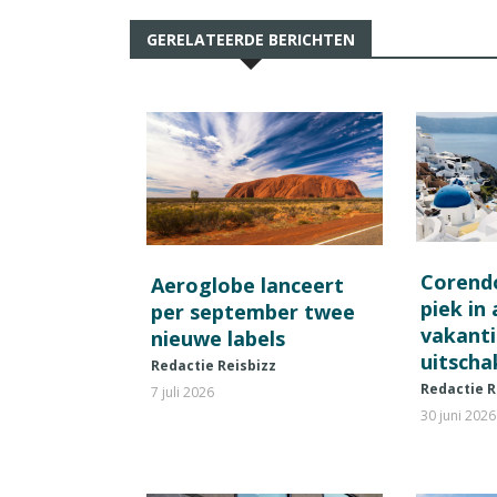
GERELATEERDE BERICHTEN
Corend
Aeroglobe lanceert
piek in
per september twee
vakant
nieuwe labels
uitscha
Redactie Reisbizz
Redactie R
7 juli 2026
30 juni 2026