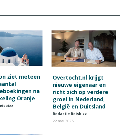
on ziet meteen
Overtocht.nl krijgt
 aantal
nieuwe eigenaar en
ieboekingen na
richt zich op verdere
keling Oranje
groei in Nederland,
België en Duitsland
eisbizz
Redactie Reisbizz
22 mei 2026