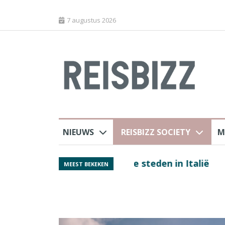
7 augustus 2026
NIEUWS
REISBIZZ SOCIETY
M
Spaans verkeersbure
MEEST BEKEKEN
van harte welkom’