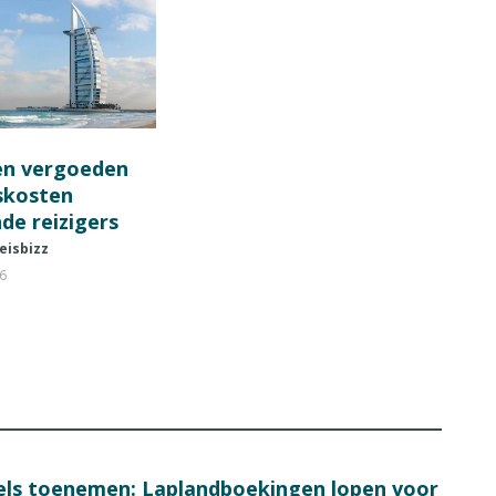
en vergoeden
fskosten
de reizigers
eisbizz
26
bels toenemen: Laplandboekingen lopen voor