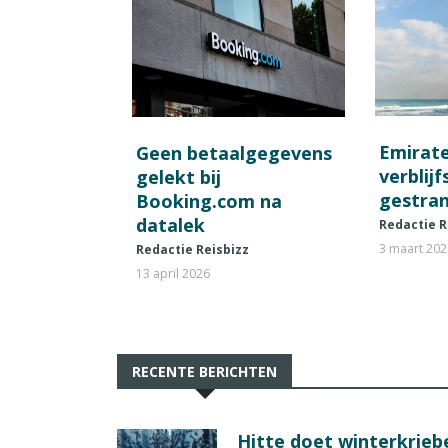
Emirat
Geen betaalgegevens
verblij
gelekt bij
gestran
Booking.com na
datalek
Redactie R
3 maart 20
Redactie Reisbizz
13 april 2026
RECENTE BERICHTEN
Hitte doet winterkrie