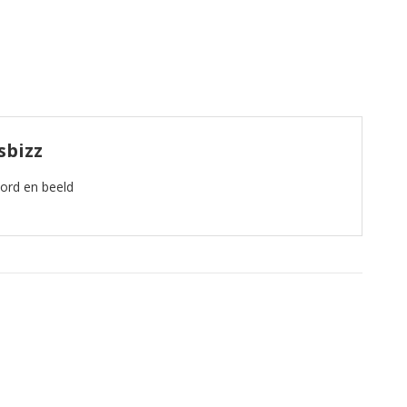
sbizz
oord en beeld