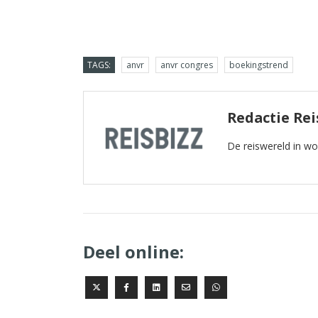
TAGS:
anvr
anvr congres
boekingstrend
Redactie Rei
De reiswereld in w
Deel online: