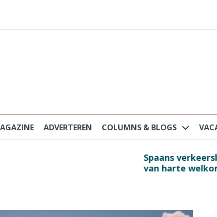
AGAZINE
ADVERTEREN
COLUMNS & BLOGS
VAC
au na protesten massatoerisme: ‘Nederlandse toe