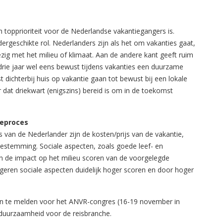
 topprioriteit voor de Nederlandse vakantiegangers is.
rgeschikte rol. Nederlanders zijn als het om vakanties gaat,
ezig met het milieu of klimaat. Aan de andere kant geeft ruim
drie jaar wel eens bewust tijdens vakanties een duurzame
dichterbij huis op vakantie gaan tot bewust bij een lokale
r dat driekwart (enigszins) bereid is om in de toekomst
zeproces
s van de Nederlander zijn de kosten/prijs van de vakantie,
bestemming. Sociale aspecten, zoals goede leef- en
n de impact op het milieu scoren van de voorgelegde
ngeren sociale aspecten duidelijk hoger scoren en door hoger
an te melden voor het ANVR-congres (16-19 november in
 duurzaamheid voor de reisbranche.