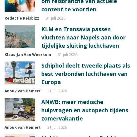
om reisbranche van actuele
content te voorzien
Redactie Reisbizz
31 juli 2026
KLM en Transavia passen
vluchten naar Napels aan door
tijdelijke sluiting luchthaven
Klaas-Jan Van Woerkom
31 juli 2026
Schiphol deelt tweede plaats als
best verbonden luchthaven van
Europa
Anouk van Hemert
31 juli 2026
ANWB: meer medische
hulpvragen en autopech tijdens
zomervakantie
Anouk van Hemert
31 juli 2026