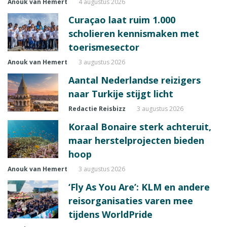
Anouk van Hemert
4 augustus 2026
Curaçao laat ruim 1.000
scholieren kennismaken met
toerismesector
Anouk van Hemert
3 augustus 2026
Aantal Nederlandse reizigers
naar Turkije stijgt licht
Redactie Reisbizz
3 augustus 2026
Koraal Bonaire sterk achteruit,
maar herstelprojecten bieden
hoop
Anouk van Hemert
3 augustus 2026
‘Fly As You Are’: KLM en andere
reisorganisaties varen mee
tijdens WorldPride