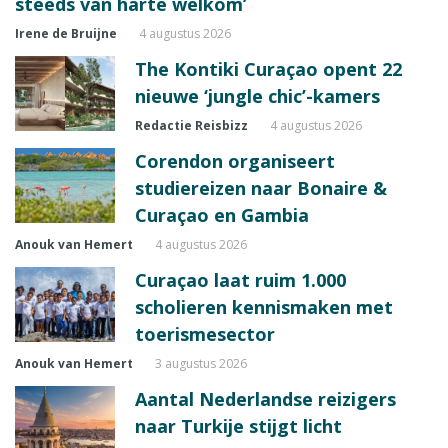
steeds van harte welkom’
Irene de Bruijne
4 augustus 2026
The Kontiki Curaçao opent 22
nieuwe ‘jungle chic’-kamers
Redactie Reisbizz
4 augustus 2026
Corendon organiseert
studiereizen naar Bonaire &
Curaçao en Gambia
Anouk van Hemert
4 augustus 2026
Curaçao laat ruim 1.000
scholieren kennismaken met
toerismesector
Anouk van Hemert
3 augustus 2026
Aantal Nederlandse reizigers
naar Turkije stijgt licht