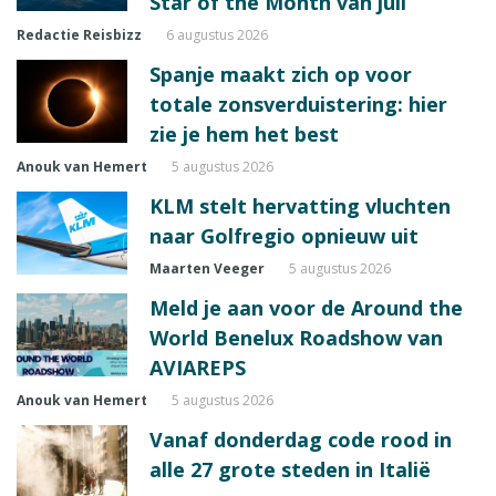
Star of the Month van juli
Redactie Reisbizz
6 augustus 2026
Spanje maakt zich op voor
totale zonsverduistering: hier
zie je hem het best
Anouk van Hemert
5 augustus 2026
KLM stelt hervatting vluchten
naar Golfregio opnieuw uit
Maarten Veeger
5 augustus 2026
Meld je aan voor de Around the
World Benelux Roadshow van
AVIAREPS
Anouk van Hemert
5 augustus 2026
Vanaf donderdag code rood in
alle 27 grote steden in Italië