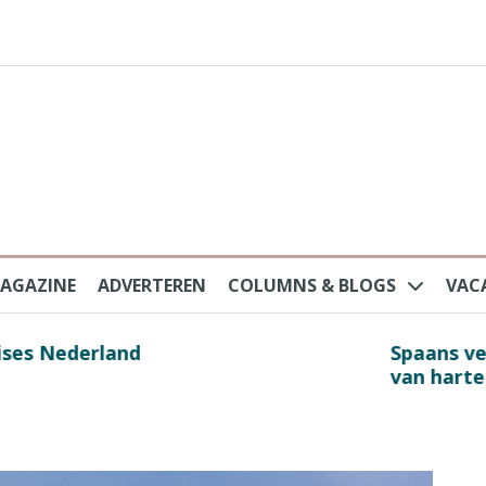
AGAZINE
ADVERTEREN
COLUMNS & BLOGS
VAC
au na protesten massatoerisme: ‘Nederlandse toe