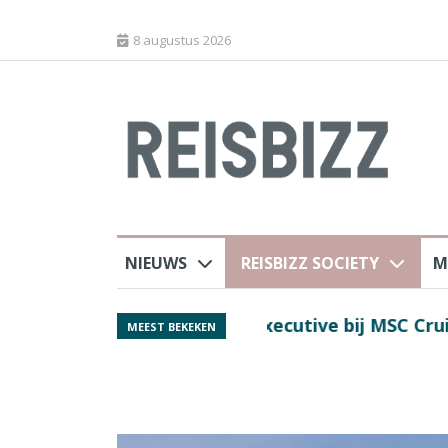
8 augustus 2026
NIEUWS
REISBIZZ SOCIETY
M
rland
Spaans verkeersbure
MEEST BEKEKEN
van harte welkom’