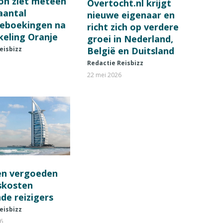
on ziet meteen
Overtocht.nl krijgt
 aantal
nieuwe eigenaar en
ieboekingen na
richt zich op verdere
keling Oranje
groei in Nederland,
België en Duitsland
eisbizz
Redactie Reisbizz
22 mei 2026
en vergoeden
fskosten
de reizigers
eisbizz
26