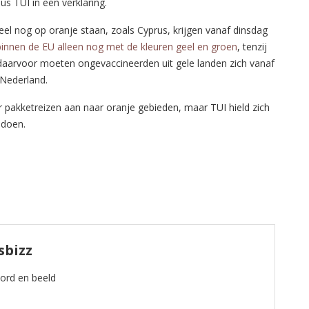
s TUI in een verklaring.
l nog op oranje staan, zoals Cyprus, krijgen vanaf dinsdag
innen de EU alleen nog met de kleuren geel en groen
, tenzij
il daarvoor moeten ongevaccineerden uit gele landen zich vanaf
 Nederland.
r pakketreizen aan naar oranje gebieden, maar TUI hield zich
 doen.
sbizz
oord en beeld