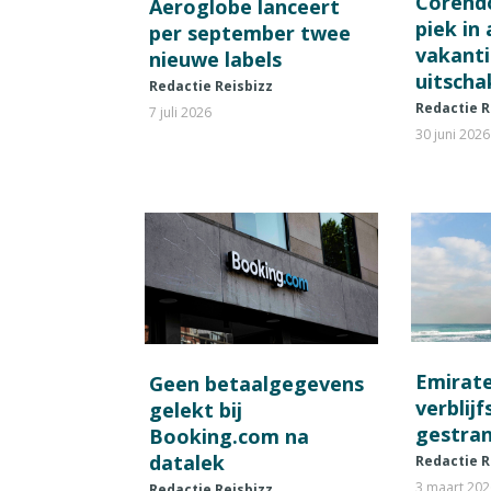
Corend
Aeroglobe lanceert
piek in
per september twee
vakant
nieuwe labels
uitscha
Redactie Reisbizz
Redactie R
7 juli 2026
30 juni 2026
Emirat
Geen betaalgegevens
verblij
gelekt bij
gestran
Booking.com na
datalek
Redactie R
3 maart 20
Redactie Reisbizz