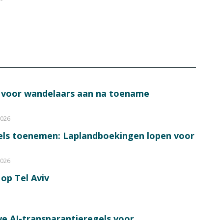
s voor wandelaars aan na toename
2026
bels toenemen: Laplandboekingen lopen voor
2026
op Tel Aviv
e AI-transparantieregels voor