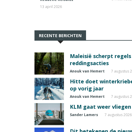
13 april 2026
RECENTE BERICHTEN
Maleisië scherpt regel
reddingsacties
Anouk van Hemert
7 augustus 
Hitte doet winterkrie
op vorig jaar
Anouk van Hemert
7 augustus 
KLM gaat weer vliegen 
Sander Lamers
7 augustus 2026
Dit betekenen de nieuw