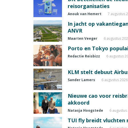
reisorganisaties
Anouk van Hemert
7 augustus 
In jacht op vakantiegang
ANVR
Maarten Veeger
6 augustus 20
Porto en Tokyo populai
Redactie Reisbizz
6 augustus 2
KLM stelt debuut Airbu
Sander Lamers
6 augustus 2026
Nieuwe cao voor reisb
akkoord
Natasja Hoogstede
6 augustus
TUI fly breidt vluchten