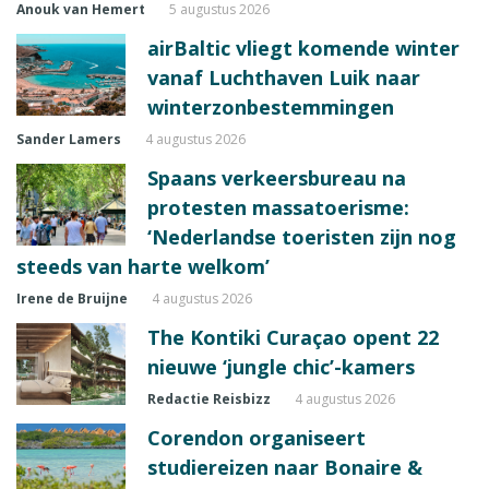
Anouk van Hemert
5 augustus 2026
airBaltic vliegt komende winter
vanaf Luchthaven Luik naar
winterzonbestemmingen
Sander Lamers
4 augustus 2026
Spaans verkeersbureau na
protesten massatoerisme:
‘Nederlandse toeristen zijn nog
steeds van harte welkom’
Irene de Bruijne
4 augustus 2026
The Kontiki Curaçao opent 22
nieuwe ‘jungle chic’-kamers
Redactie Reisbizz
4 augustus 2026
Corendon organiseert
studiereizen naar Bonaire &