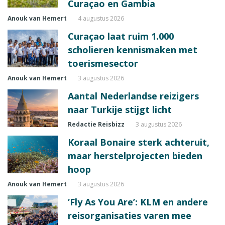
Curaçao en Gambia
Anouk van Hemert
4 augustus 2026
Curaçao laat ruim 1.000
scholieren kennismaken met
toerismesector
Anouk van Hemert
3 augustus 2026
Aantal Nederlandse reizigers
naar Turkije stijgt licht
Redactie Reisbizz
3 augustus 2026
Koraal Bonaire sterk achteruit,
maar herstelprojecten bieden
hoop
Anouk van Hemert
3 augustus 2026
‘Fly As You Are’: KLM en andere
reisorganisaties varen mee