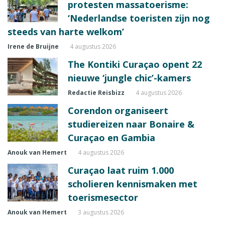
protesten massatoerisme:
‘Nederlandse toeristen zijn nog
steeds van harte welkom’
Irene de Bruijne
4 augustus 2026
The Kontiki Curaçao opent 22
nieuwe ‘jungle chic’-kamers
Redactie Reisbizz
4 augustus 2026
Corendon organiseert
studiereizen naar Bonaire &
Curaçao en Gambia
Anouk van Hemert
4 augustus 2026
Curaçao laat ruim 1.000
scholieren kennismaken met
toerismesector
Anouk van Hemert
3 augustus 2026