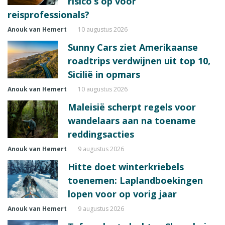
risico’s op voor
reisprofessionals?
Anouk van Hemert
10 augustus 2026
Sunny Cars ziet Amerikaanse
roadtrips verdwijnen uit top 10,
Sicilië in opmars
Anouk van Hemert
10 augustus 2026
Maleisië scherpt regels voor
wandelaars aan na toename
reddingsacties
Anouk van Hemert
9 augustus 2026
Hitte doet winterkriebels
toenemen: Laplandboekingen
lopen voor op vorig jaar
Anouk van Hemert
9 augustus 2026