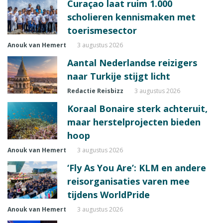
Curaçao laat ruim 1.000
scholieren kennismaken met
toerismesector
Anouk van Hemert
3 augustus 2026
Aantal Nederlandse reizigers
naar Turkije stijgt licht
Redactie Reisbizz
3 augustus 2026
Koraal Bonaire sterk achteruit,
maar herstelprojecten bieden
hoop
Anouk van Hemert
3 augustus 2026
‘Fly As You Are’: KLM en andere
reisorganisaties varen mee
tijdens WorldPride
Anouk van Hemert
3 augustus 2026