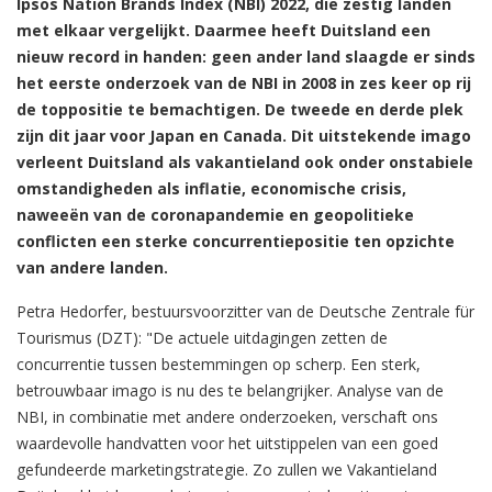
Ipsos Nation Brands Index (NBI) 2022, die zestig landen
met elkaar vergelijkt. Daarmee heeft Duitsland een
nieuw record in handen: geen ander land slaagde er sinds
het eerste onderzoek van de NBI in 2008 in zes keer op rij
de toppositie te bemachtigen. De tweede en derde plek
zijn dit jaar voor Japan en Canada. Dit uitstekende imago
verleent Duitsland als vakantieland ook onder onstabiele
omstandigheden als inflatie, economische crisis,
naweeën van de coronapandemie en geopolitieke
conflicten een sterke concurrentiepositie ten opzichte
van andere landen.
Petra Hedorfer, bestuursvoorzitter van de Deutsche Zentrale für
Tourismus (DZT): "De actuele uitdagingen zetten de
concurrentie tussen bestemmingen op scherp. Een sterk,
betrouwbaar imago is nu des te belangrijker. Analyse van de
NBI, in combinatie met andere onderzoeken, verschaft ons
waardevolle handvatten voor het uitstippelen van een goed
gefundeerde marketingstrategie. Zo zullen we Vakantieland