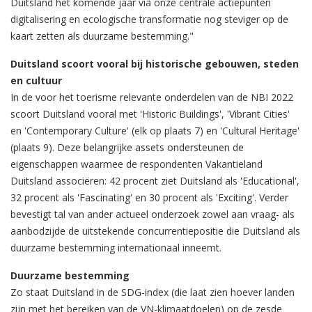
Duitsland het komende jaar via onze centrale actiepunten
digitalisering en ecologische transformatie nog steviger op de
kaart zetten als duurzame bestemming."
Duitsland scoort vooral bij historische gebouwen, steden
en cultuur
In de voor het toerisme relevante onderdelen van de NBI 2022
scoort Duitsland vooral met 'Historic Buildings', 'Vibrant Cities'
en 'Contemporary Culture' (elk op plaats 7) en 'Cultural Heritage'
(plaats 9). Deze belangrijke assets ondersteunen de
eigenschappen waarmee de respondenten Vakantieland
Duitsland associëren: 42 procent ziet Duitsland als 'Educational',
32 procent als 'Fascinating' en 30 procent als 'Exciting'. Verder
bevestigt tal van ander actueel onderzoek zowel aan vraag- als
aanbodzijde de uitstekende concurrentiepositie die Duitsland als
duurzame bestemming internationaal inneemt.
Duurzame bestemming
Zo staat Duitsland in de SDG-index (die laat zien hoever landen
zijn met het bereiken van de VN-klimaatdoelen) op de zesde