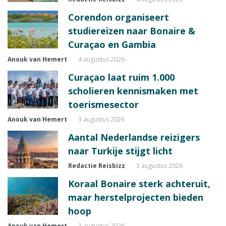
Corendon organiseert
studiereizen naar Bonaire &
Curaçao en Gambia
Anouk van Hemert
4 augustus 2026
Curaçao laat ruim 1.000
scholieren kennismaken met
toerismesector
Anouk van Hemert
3 augustus 2026
Aantal Nederlandse reizigers
naar Turkije stijgt licht
Redactie Reisbizz
3 augustus 2026
Koraal Bonaire sterk achteruit,
maar herstelprojecten bieden
hoop
Anouk van Hemert
3 augustus 2026