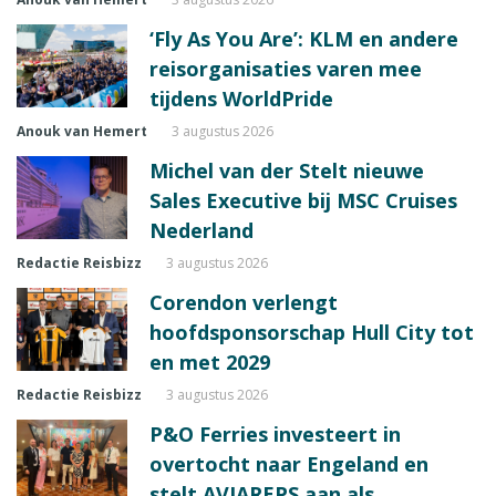
‘Fly As You Are’: KLM en andere
reisorganisaties varen mee
tijdens WorldPride
Anouk van Hemert
3 augustus 2026
Michel van der Stelt nieuwe
Sales Executive bij MSC Cruises
Nederland
Redactie Reisbizz
3 augustus 2026
Corendon verlengt
hoofdsponsorschap Hull City tot
en met 2029
Redactie Reisbizz
3 augustus 2026
P&O Ferries investeert in
overtocht naar Engeland en
stelt AVIAREPS aan als