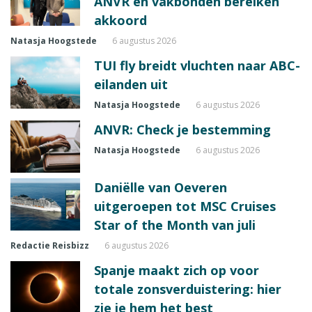
ANVR en vakbonden bereiken
akkoord
Natasja Hoogstede
6 augustus 2026
TUI fly breidt vluchten naar ABC-
eilanden uit
Natasja Hoogstede
6 augustus 2026
ANVR: Check je bestemming
Natasja Hoogstede
6 augustus 2026
Daniëlle van Oeveren
uitgeroepen tot MSC Cruises
Star of the Month van juli
Redactie Reisbizz
6 augustus 2026
Spanje maakt zich op voor
totale zonsverduistering: hier
zie je hem het best