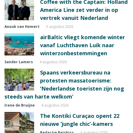
Coffee with the Captain: Holland
America Line zet verder in op
vertrek vanuit Nederland
Anouk van Hemert
5 augustus 2026
airBaltic vliegt komende winter
vanaf Luchthaven Luik naar
winterzonbestemmingen
Sander Lamers
4 augustus 2026
Spaans verkeersbureau na
protesten massatoerisme:
‘Nederlandse toeristen zijn nog
steeds van harte welkom’
Irene de Bruijne
4 augustus 2026
The Kontiki Curaçao opent 22
nieuwe ‘jungle chic’-kamers
Redactie Reisbizz
4 augustus 2026