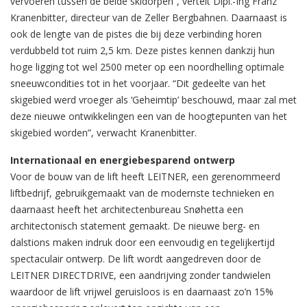
vervoeren tussen de beide skidorpen”, vertelt Dipl.-Ing Franz
Kranenbitter, directeur van de Zeller Bergbahnen. Daarnaast is
ook de lengte van de pistes die bij deze verbinding horen
verdubbeld tot ruim 2,5 km. Deze pistes kennen dankzij hun
hoge ligging tot wel 2500 meter op een noordhelling optimale
sneeuwcondities tot in het voorjaar. “Dit gedeelte van het
skigebied werd vroeger als ‘Geheimtip’ beschouwd, maar zal met
deze nieuwe ontwikkelingen een van de hoogtepunten van het
skigebied worden”, verwacht Kranenbitter.
Internationaal en energiebesparend ontwerp
Voor de bouw van de lift heeft LEITNER, een gerenommeerd
liftbedrijf, gebruikgemaakt van de modernste technieken en
daarnaast heeft het architectenbureau Snøhetta een
architectonisch statement gemaakt. De nieuwe berg- en
dalstions maken indruk door een eenvoudig en tegelijkertijd
spectaculair ontwerp. De lift wordt aangedreven door de
LEITNER DIRECTDRIVE, een aandrijving zonder tandwielen
waardoor de lift vrijwel geruisloos is en daarnaast zo’n 15%