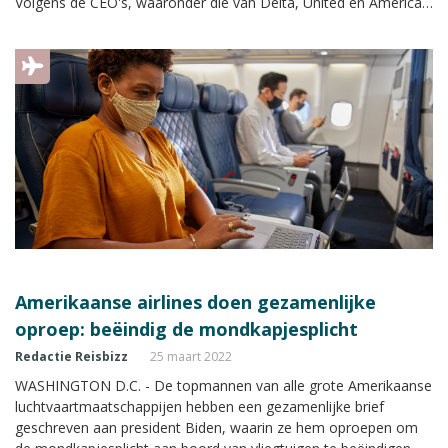
Volgens de CEO's, waaronder die van Delta, United en American
Airlines, zouden reizigers de vrijheid moeten hebben om zelf te
bepalen of ze een mondkapje dragen. Daarnaast willen ze een
einde aan de testplicht.
Amerikaanse airlines doen gezamenlijke
oproep: beëindig de mondkapjesplicht
Redactie Reisbizz
25 maart 2022
WASHINGTON D.C. - De topmannen van alle grote Amerikaanse
luchtvaartmaatschappijen hebben een gezamenlijke brief
geschreven aan president Biden, waarin ze hem oproepen om