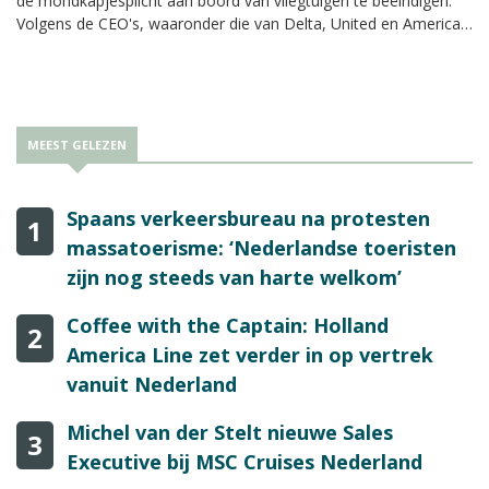
de mondkapjesplicht aan boord van vliegtuigen te beëindigen.
Volgens de CEO's, waaronder die van Delta, United en American
Airlines, zouden reizigers de vrijheid moeten hebben om zelf te
bepalen of ze een mondkapje dragen. Daarnaast willen ze een
einde aan de testplicht.
MEEST GELEZEN
Spaans verkeersbureau na protesten
1
massatoerisme: ‘Nederlandse toeristen
zijn nog steeds van harte welkom’
Coffee with the Captain: Holland
2
America Line zet verder in op vertrek
vanuit Nederland
Michel van der Stelt nieuwe Sales
3
Executive bij MSC Cruises Nederland