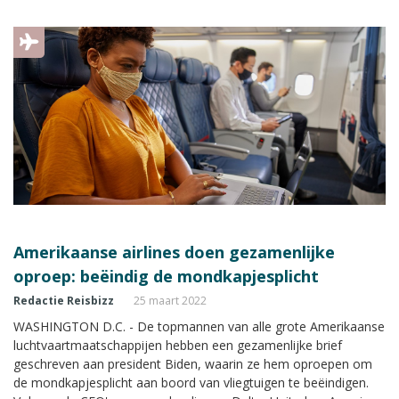
maaltijden, hotels, taxikosten of vouchers als de
luchtvaartmaatschappij aantoonbaar verantwoordelijk is.
Amerikaanse airlines doen gezamenlijke
oproep: beëindig de mondkapjesplicht
Redactie Reisbizz
25 maart 2022
WASHINGTON D.C. - De topmannen van alle grote Amerikaanse
luchtvaartmaatschappijen hebben een gezamenlijke brief
geschreven aan president Biden, waarin ze hem oproepen om
de mondkapjesplicht aan boord van vliegtuigen te beëindigen.