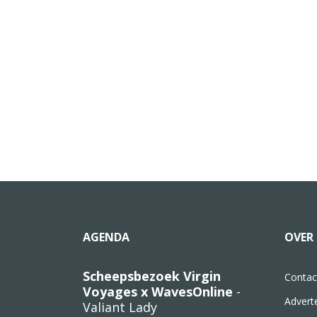
AGENDA
OVER 
Scheepsbezoek Virgin
Contac
Voyages x WavesOnline
-
Advert
Valiant Lady