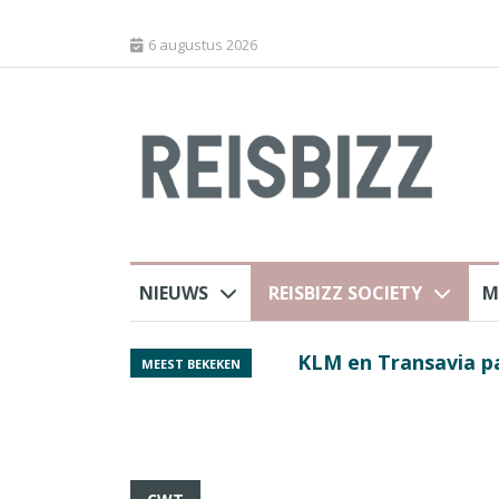
6 augustus 2026
NIEUWS
REISBIZZ SOCIETY
M
 sluiting luchthaven
Spaans verkeersbure
MEEST BEKEKEN
van harte welkom’