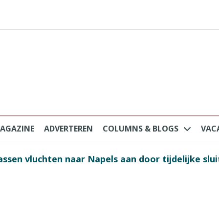
AGAZINE
ADVERTEREN
COLUMNS & BLOGS
VAC
au na protesten massatoerisme: ‘Nederlandse toe