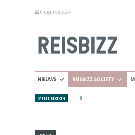
8 augustus 2026
NIEUWS
REISBIZZ SOCIETY
M
rland
Spaans verkeersbure
MEEST BEKEKEN
van harte welkom’