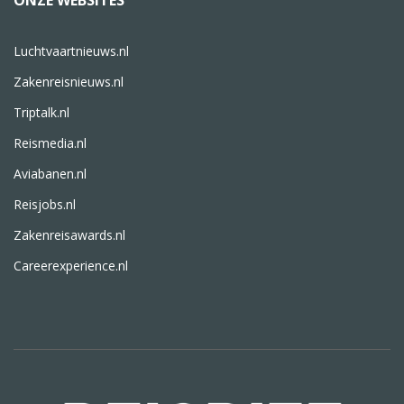
ONZE WEBSITES
Luchtvaartnieuws.nl
Zakenreisnieuws.nl
Triptalk.nl
Reismedia.nl
Aviabanen.nl
Reisjobs.nl
Zakenreisawards.nl
Careerexperience.nl