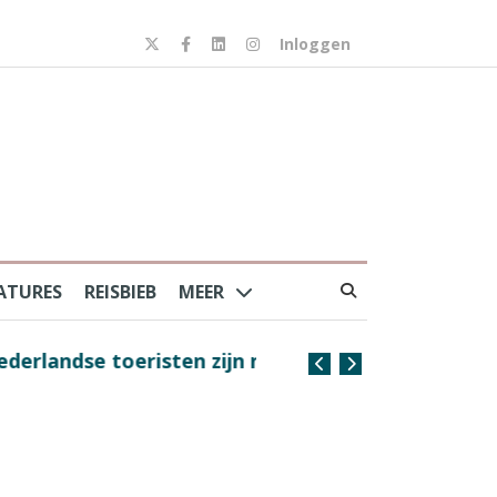
Inloggen
ATURES
REISBIEB
MEER
risten zijn nog steeds
Coffee with the Captain