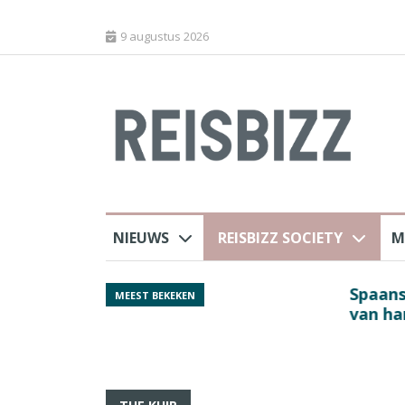
9 augustus 2026
NIEUWS
REISBIZZ SOCIETY
M
rland
Spaans verkeersbure
MEEST BEKEKEN
van harte welkom’