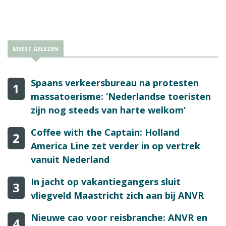
twee keer per week uit. Eind november wordt dat drie keer.
MEEST GELEZEN
Spaans verkeersbureau na protesten
1
massatoerisme: ‘Nederlandse toeristen
zijn nog steeds van harte welkom’
Coffee with the Captain: Holland
2
America Line zet verder in op vertrek
vanuit Nederland
In jacht op vakantiegangers sluit
3
vliegveld Maastricht zich aan bij ANVR
Nieuwe cao voor reisbranche: ANVR en
4