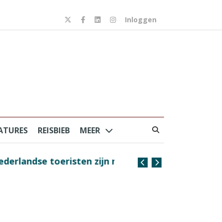
Inloggen
ATURES
REISBIEB
MEER
risten zijn nog steeds
Coffee with the Captain