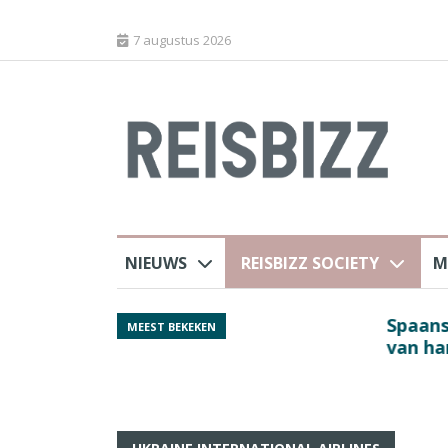
7 augustus 2026
NIEUWS
REISBIZZ SOCIETY
M
j ANVR
Spaans verkeersbure
MEEST BEKEKEN
van harte welkom’