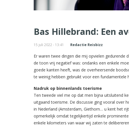
Bas Hillebrand: Een 
15 juli 2022 - 13:41
Redactie Reisbizz
Er waren twee dingen die mij opvielen gedurende de
de toon vrij negatief was: ondanks een enkele moe
goede kanten heeft, was de overheersende boodscha
te weinig hebben gebruikt voor een fundamentele 
Nadruk op binnenlands toerisme
Ten tweede viel me op dat men bijna uitsluitend k
uitgaand toerisme. De discussie ging vooral ove
in Nederland (Amsterdam, Giethorn… u kent het rijt
opmerkelijk omdat tegelijkertijd enkele prominent
enkele kilometers van waar wij zaten te delibereren