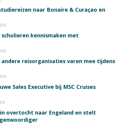
tudiereizen naar Bonaire & Curaçao en
2026
0 scholieren kennismaken met
2026
n andere reisorganisaties varen mee tijdens
2026
euwe Sales Executive bij MSC Cruises
026
in overtocht naar Engeland en stelt
egenwoordiger