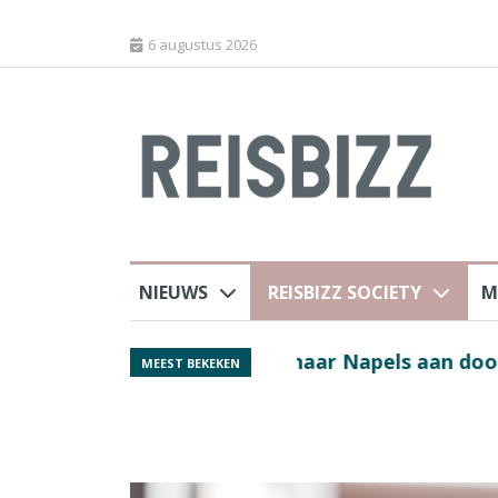
6 augustus 2026
NIEUWS
REISBIZZ SOCIETY
M
 sluiting luchthaven
Spaans verkeersbure
MEEST BEKEKEN
van harte welkom’