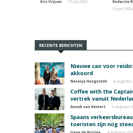
Eric Vrijsen
29 juli 2026
Redactie R
29 juni 2026
RECENTE BERICHTEN
Nieuwe cao voor reisb
akkoord
Natasja Hoogstede
6 augustus
Coffee with the Captain
vertrek vanuit Nederla
Anouk van Hemert
5 augustus 
Spaans verkeersbureau
toeristen zijn nog ste
Irene de Bruijne
4 augustus 202