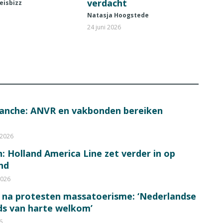
verdacht
eisbizz
Natasja Hoogstede
24 juni 2026
ranche: ANVR en vakbonden bereiken
 2026
: Holland America Line zet verder in op
nd
2026
 na protesten massatoerisme: ‘Nederlandse
eds van harte welkom’
6