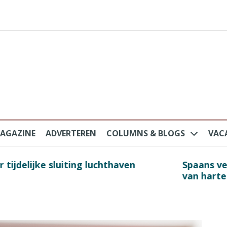
AGAZINE
ADVERTEREN
COLUMNS & BLOGS
VAC
au na protesten massatoerisme: ‘Nederlandse toe