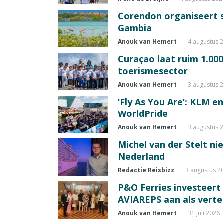
Corendon organiseert s
Gambia
Anouk van Hemert
4 augustus 
Curaçao laat ruim 1.00
toerismesector
Anouk van Hemert
3 augustus 
‘Fly As You Are’: KLM e
WorldPride
Anouk van Hemert
3 augustus 
Michel van der Stelt ni
Nederland
Redactie Reisbizz
3 augustus 2
P&O Ferries investeert 
AVIAREPS aan als vert
Anouk van Hemert
31 juli 2026