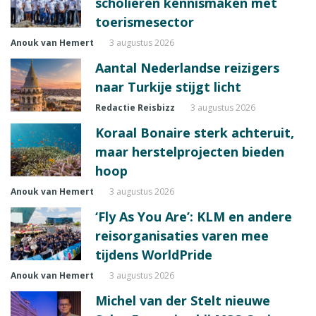
scholieren kennismaken met
toerismesector
Anouk van Hemert
3 augustus 2026
Aantal Nederlandse reizigers
naar Turkije stijgt licht
Redactie Reisbizz
3 augustus 2026
Koraal Bonaire sterk achteruit,
maar herstelprojecten bieden
hoop
Anouk van Hemert
3 augustus 2026
‘Fly As You Are’: KLM en andere
reisorganisaties varen mee
tijdens WorldPride
Anouk van Hemert
3 augustus 2026
Michel van der Stelt nieuwe