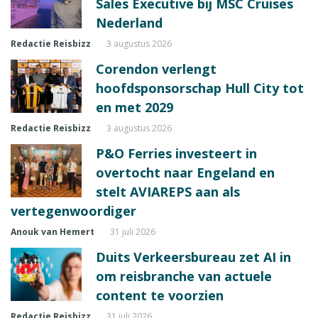
Sales Executive bij MSC Cruises
Nederland
Redactie Reisbizz
3 augustus 2026
Corendon verlengt
hoofdsponsorschap Hull City tot
en met 2029
Redactie Reisbizz
3 augustus 2026
P&O Ferries investeert in
overtocht naar Engeland en
stelt AVIAREPS aan als
vertegenwoordiger
Anouk van Hemert
31 juli 2026
Duits Verkeersbureau zet AI in
om reisbranche van actuele
content te voorzien
Redactie Reisbizz
31 juli 2026