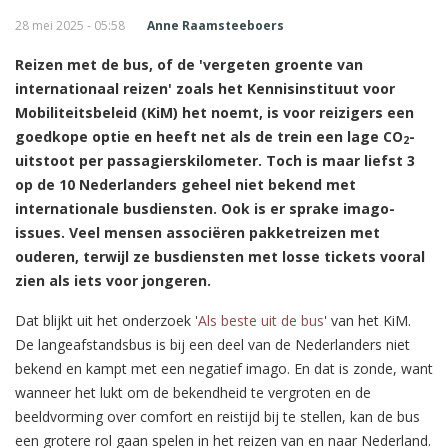
28 mei 2025 - 05:58
Anne Raamsteeboers
Reizen met de bus, of de 'vergeten groente van
internationaal reizen' zoals het Kennisinstituut voor
Mobiliteitsbeleid (KiM) het noemt, is voor reizigers een
goedkope optie en heeft net als de trein een lage CO
-
2
uitstoot per passagierskilometer. Toch is maar liefst 3
op de 10 Nederlanders geheel niet bekend met
internationale busdiensten. Ook is er sprake imago-
issues. Veel mensen associëren pakketreizen met
ouderen, terwijl ze busdiensten met losse tickets vooral
zien als iets voor jongeren.
Dat blijkt uit het onderzoek '
Als beste uit de bus
' van het KiM.
De langeafstandsbus is bij een deel van de Nederlanders niet
bekend en kampt met een negatief imago. En dat is zonde, want
wanneer het lukt om de bekendheid te vergroten en de
beeldvorming over comfort en reistijd bij te stellen, kan de bus
een grotere rol gaan spelen in het reizen van en naar Nederland.