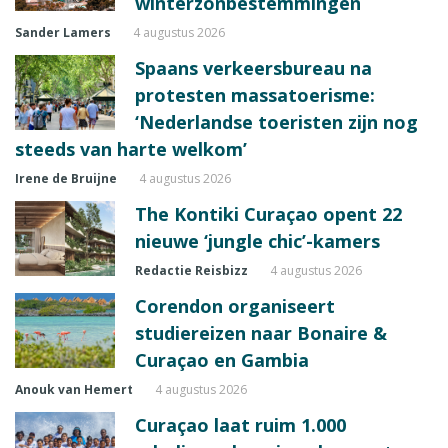
winterzonbestemmingen
Sander Lamers
4 augustus 2026
Spaans verkeersbureau na
protesten massatoerisme:
‘Nederlandse toeristen zijn nog
steeds van harte welkom’
Irene de Bruijne
4 augustus 2026
The Kontiki Curaçao opent 22
nieuwe ‘jungle chic’-kamers
Redactie Reisbizz
4 augustus 2026
Corendon organiseert
studiereizen naar Bonaire &
Curaçao en Gambia
Anouk van Hemert
4 augustus 2026
Curaçao laat ruim 1.000