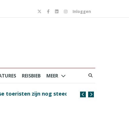
Inloggen
ATURES
REISBIEB
MEER
risten zijn nog steeds
Coffee with the Captain