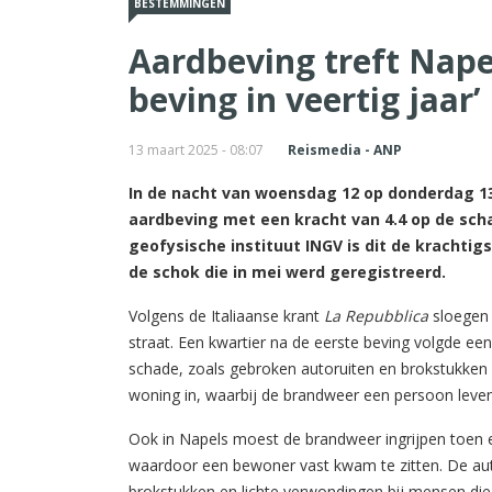
BESTEMMINGEN
Aardbeving treft Nape
beving in veertig jaar’
13 maart 2025 - 08:07
Reismedia - ANP
In de nacht van woensdag 12 op donderdag 1
aardbeving met een kracht van 4.4 op de scha
geofysische instituut INGV is dit de krachtigs
de schok die in mei werd geregistreerd.
Volgens de Italiaanse krant
La Repubblica
sloegen 
straat. Een kwartier na de eerste beving volgde e
schade, zoals gebroken autoruiten en brokstukken o
woning in, waarbij de brandweer een persoon leven
Ook in Napels moest de brandweer ingrijpen toen e
waardoor een bewoner vast kwam te zitten. De aut
brokstukken en lichte verwondingen bij mensen die i