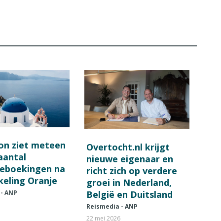
on ziet meteen
Overtocht.nl krijgt
 aantal
nieuwe eigenaar en
ieboekingen na
richt zich op verdere
keling Oranje
groei in Nederland,
België en Duitsland
 - ANP
Reismedia - ANP
22 mei 2026