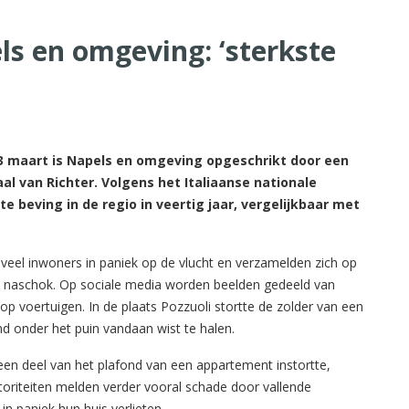
ls en omgeving: ‘sterkste
3 maart is Napels en omgeving opgeschrikt door een
al van Richter. Volgens het Italiaanse nationale
te beving in de regio in veertig jaar, vergelijkbaar met
veel inwoners in paniek op de vlucht en verzamelden zich op
en naschok. Op sociale media worden beelden gedeeld van
p voertuigen. In de plaats Pozzuoli stortte de zolder van een
d onder het puin vandaan wist te halen.
en deel van het plafond van een appartement instortte,
oriteiten melden verder vooral schade door vallende
n paniek hun huis verlieten.