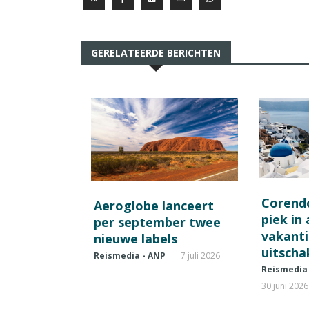
GERELATEERDE BERICHTEN
Corend
Aeroglobe lanceert
piek in
per september twee
vakant
nieuwe labels
uitscha
Reismedia - ANP
7 juli 2026
Reismedia
30 juni 2026