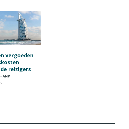
en vergoeden
fskosten
de reizigers
 - ANP
26