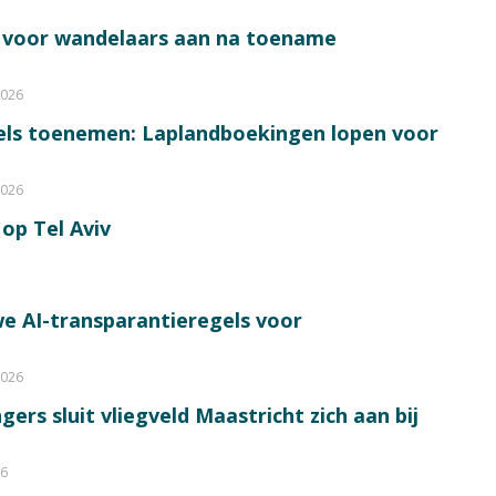
s voor wandelaars aan na toename
2026
bels toenemen: Laplandboekingen lopen voor
2026
op Tel Aviv
e AI-transparantieregels voor
2026
ers sluit vliegveld Maastricht zich aan bij
26