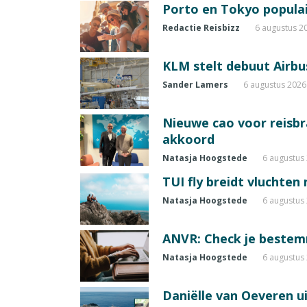
Porto en Tokyo populai
Redactie Reisbizz
6 augustus 2
KLM stelt debuut Airbu
Sander Lamers
6 augustus 2026
Nieuwe cao voor reisb
akkoord
Natasja Hoogstede
6 augustus
TUI fly breidt vluchten
Natasja Hoogstede
6 augustus
ANVR: Check je beste
Natasja Hoogstede
6 augustus
Daniëlle van Oeveren u