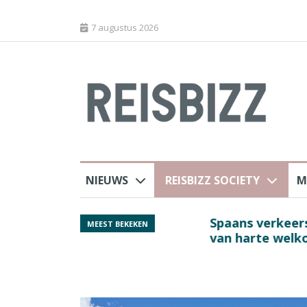
7 augustus 2026
NIEUWS
REISBIZZ SOCIETY
M
j ANVR
Spaans verkeersbure
MEEST BEKEKEN
van harte welkom’