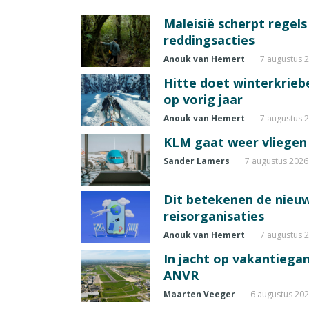
Maleisië scherpt regel
reddingsacties
Anouk van Hemert
7 augustus 
Hitte doet winterkrie
op vorig jaar
Anouk van Hemert
7 augustus 
KLM gaat weer vliegen 
Sander Lamers
7 augustus 2026
Dit betekenen de nieuw
reisorganisaties
Anouk van Hemert
7 augustus 
In jacht op vakantiegang
ANVR
Maarten Veeger
6 augustus 20