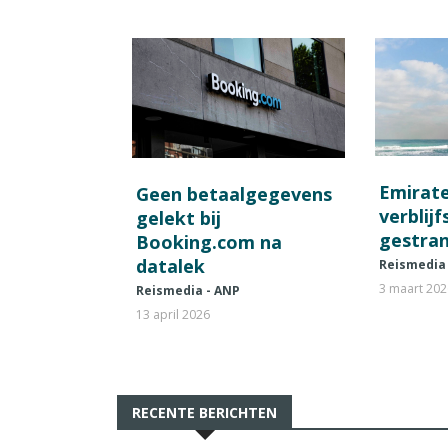
Emirat
Geen betaalgegevens
verblij
gelekt bij
gestran
Booking.com na
datalek
Reismedia
3 maart 20
Reismedia - ANP
13 april 2026
RECENTE BERICHTEN