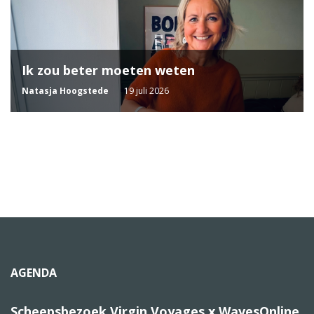
Ik zou beter moeten weten
Natasja Hoogstede
19 juli 2026
AGENDA
Scheepsbezoek Virgin Voyages x WavesOnline