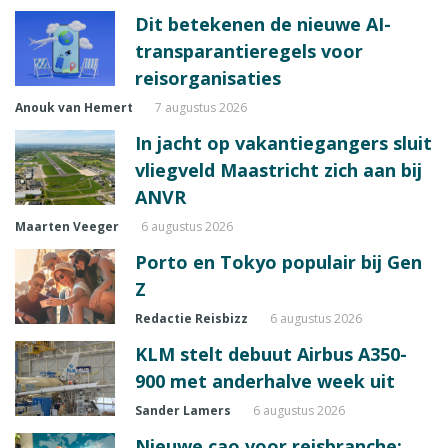
Dit betekenen de nieuwe AI-
transparantieregels voor
reisorganisaties
Anouk van Hemert
7 augustus 2026
In jacht op vakantiegangers sluit
vliegveld Maastricht zich aan bij
ANVR
Maarten Veeger
6 augustus 2026
Porto en Tokyo populair bij Gen
Z
Redactie Reisbizz
6 augustus 2026
KLM stelt debuut Airbus A350-
900 met anderhalve week uit
Sander Lamers
6 augustus 2026
Nieuwe cao voor reisbranche: