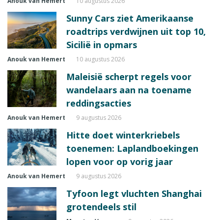
Anouk van Hemert
10 augustus 2026
Sunny Cars ziet Amerikaanse
roadtrips verdwijnen uit top 10,
Sicilië in opmars
Anouk van Hemert
10 augustus 2026
Maleisië scherpt regels voor
wandelaars aan na toename
reddingsacties
Anouk van Hemert
9 augustus 2026
Hitte doet winterkriebels
toenemen: Laplandboekingen
lopen voor op vorig jaar
Anouk van Hemert
9 augustus 2026
Tyfoon legt vluchten Shanghai
grotendeels stil