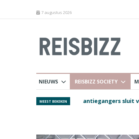
7 augustus 2026
NIEUWS
REISBIZZ SOCIETY
M
j ANVR
Spaans verkeersbure
MEEST BEKEKEN
van harte welkom’