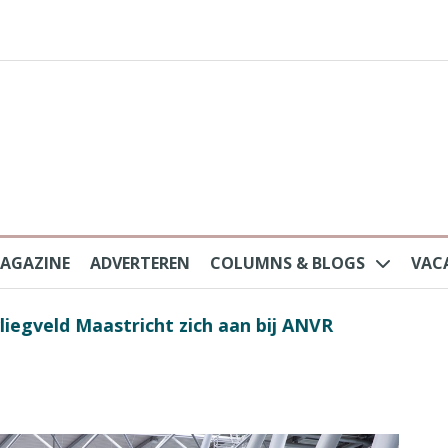
AGAZINE
ADVERTEREN
COLUMNS & BLOGS
VAC
au na protesten massatoerisme: ‘Nederlandse toe