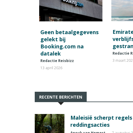
Emirat
Geen betaalgegevens
verblij
gelekt bij
gestran
Booking.com na
datalek
Redactie R
3 maart 20
Redactie Reisbizz
13 april 2026
RECENTE BERICHTEN
Maleisië scherpt regel
reddingsacties
Anouk van Hemert
7 augustus 