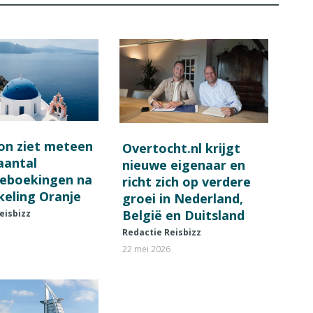
on ziet meteen
Overtocht.nl krijgt
 aantal
nieuwe eigenaar en
ieboekingen na
richt zich op verdere
keling Oranje
groei in Nederland,
België en Duitsland
eisbizz
Redactie Reisbizz
22 mei 2026