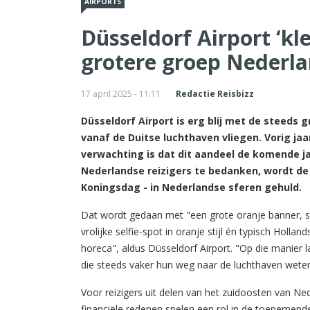
AIRPORTS
Düsseldorf Airport ‘kl
grotere groep Nederla
17 april 2025 - 11:11
Redactie Reisbizz
Düsseldorf Airport is erg blij met de steeds g
vanaf de Duitse luchthaven vliegen. Vorig jaar
verwachting is dat dit aandeel de komende jar
Nederlandse reizigers te bedanken, wordt de
Koningsdag - in Nederlandse sferen gehuld.
Dat wordt gedaan met "een grote oranje banner, sf
vrolijke selfie-spot in oranje stijl én typisch Hollan
horeca", aldus Düsseldorf Airport. "Op die manier 
die steeds vaker hun weg naar de luchthaven weten
Voor reizigers uit delen van het zuidoosten van Ned
financiële redenen spelen een rol in de toenemende 