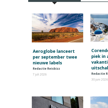
Corend
Aeroglobe lanceert
piek in
per september twee
vakant
nieuwe labels
uitscha
Redactie Reisbizz
Redactie R
7 juli 2026
30 juni 2026