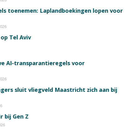
bels toenemen: Laplandboekingen lopen voor
2026
op Tel Aviv
e AI-transparantieregels voor
2026
ers sluit vliegveld Maastricht zich aan bij
26
r bij Gen Z
026