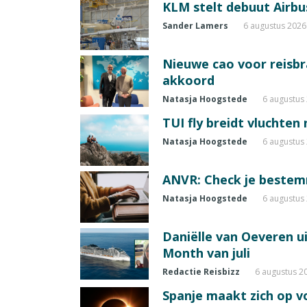
KLM stelt debuut Airbu
Sander Lamers
6 augustus 2026
Nieuwe cao voor reisb
akkoord
Natasja Hoogstede
6 augustus
TUI fly breidt vluchten
Natasja Hoogstede
6 augustus
ANVR: Check je beste
Natasja Hoogstede
6 augustus
Daniëlle van Oeveren u
Month van juli
Redactie Reisbizz
6 augustus 2
Spanje maakt zich op vo