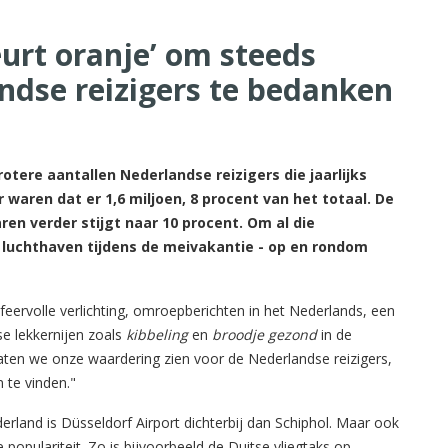
eurt oranje’ om steeds
ndse reizigers te bedanken
rotere aantallen Nederlandse reizigers die jaarlijks
 waren dat er 1,6 miljoen, 8 procent van het totaal. De
en verder stijgt naar 10 procent. Om al die
 luchthaven tijdens de meivakantie - op en rondom
eervolle verlichting, omroepberichten in het Nederlands, een
dse lekkernijen zoals
kibbeling
en
broodje gezond
in de
laten we onze waardering zien voor de Nederlandse reizigers,
 te vinden."
erland is Düsseldorf Airport dichterbij dan Schiphol. Maar ook
populariteit. Zo is bijvoorbeeld de Duitse vliegtaks op