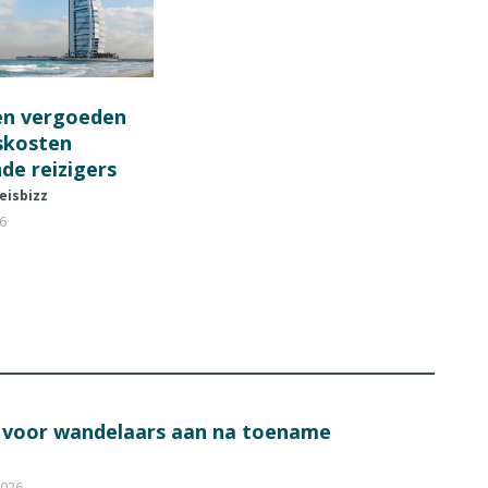
en vergoeden
fskosten
de reizigers
eisbizz
26
s voor wandelaars aan na toename
2026