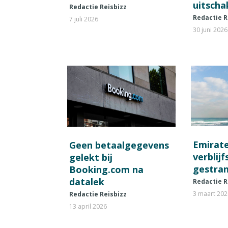
uitscha
Redactie Reisbizz
Redactie R
7 juli 2026
30 juni 2026
Emirat
Geen betaalgegevens
verblij
gelekt bij
gestran
Booking.com na
datalek
Redactie R
3 maart 20
Redactie Reisbizz
13 april 2026