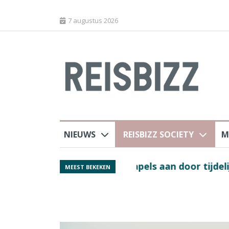
7 augustus 2026
NIEUWS
REISBIZZ SOCIETY
M
 sluiting luchthaven
Spaans verkeersbure
MEEST BEKEKEN
van harte welkom’