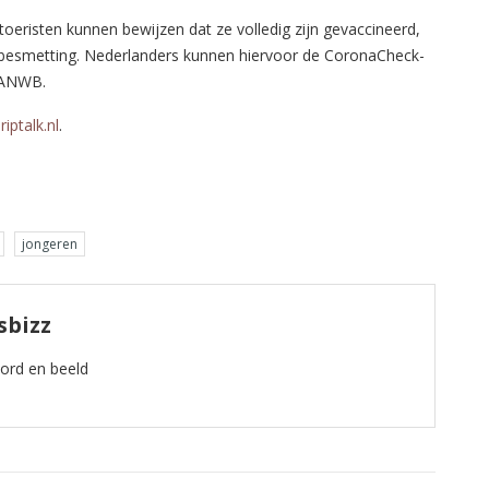
risten kunnen bewijzen dat ze volledig zijn gevaccineerd,
nabesmetting. Nederlanders kunnen hiervoor de CoronaCheck-
e ANWB.
riptalk.nl
.
jongeren
sbizz
oord en beeld