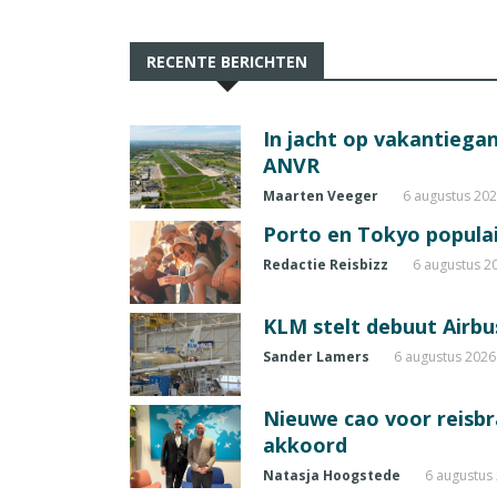
RECENTE BERICHTEN
In jacht op vakantiegang
ANVR
Maarten Veeger
6 augustus 20
Porto en Tokyo populai
Redactie Reisbizz
6 augustus 2
KLM stelt debuut Airbu
Sander Lamers
6 augustus 2026
Nieuwe cao voor reisb
akkoord
Natasja Hoogstede
6 augustus