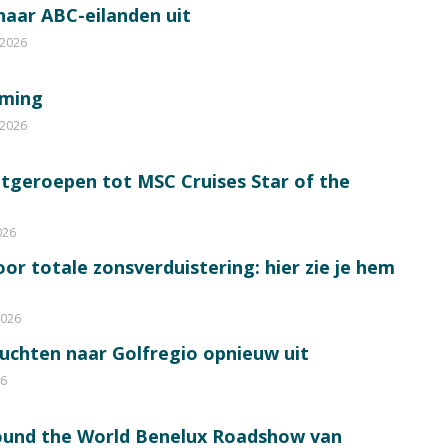
 naar ABC-eilanden uit
 2026
mming
 2026
itgeroepen tot MSC Cruises Star of the
026
or totale zonsverduistering: hier zie je hem
2026
luchten naar Golfregio opnieuw uit
26
round the World Benelux Roadshow van