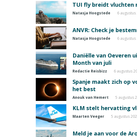
TUI fly breidt vluchten
Natasja Hoogstede
6 augustus
ANVR: Check je beste
Natasja Hoogstede
6 augustus
Daniëlle van Oeveren u
Month van juli
Redactie Reisbizz
6 augustus 2
Spanje maakt zich op vo
het best
Anouk van Hemert
5 augustus 
KLM stelt hervatting v
Maarten Veeger
5 augustus 20
Meld je aan voor de A