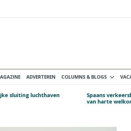
AGAZINE
ADVERTEREN
COLUMNS & BLOGS
VAC
au na protesten massatoerisme: ‘Nederlandse toe