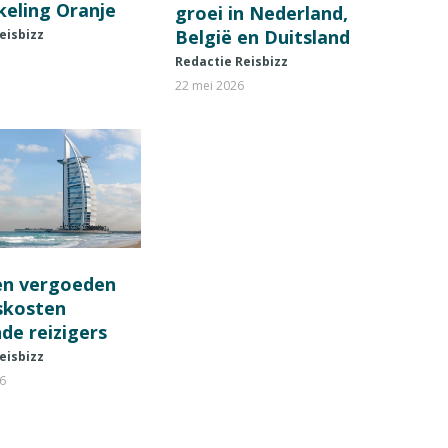
keling Oranje
groei in Nederland,
België en Duitsland
eisbizz
Redactie Reisbizz
22 mei 2026
en vergoeden
fskosten
de reizigers
eisbizz
26