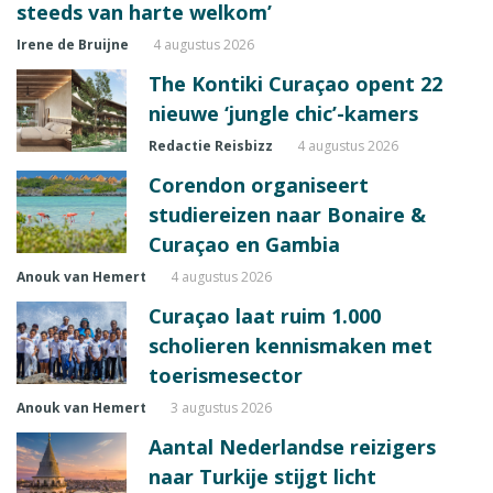
steeds van harte welkom’
Irene de Bruijne
4 augustus 2026
The Kontiki Curaçao opent 22
nieuwe ‘jungle chic’-kamers
Redactie Reisbizz
4 augustus 2026
Corendon organiseert
studiereizen naar Bonaire &
Curaçao en Gambia
Anouk van Hemert
4 augustus 2026
Curaçao laat ruim 1.000
scholieren kennismaken met
toerismesector
Anouk van Hemert
3 augustus 2026
Aantal Nederlandse reizigers
naar Turkije stijgt licht