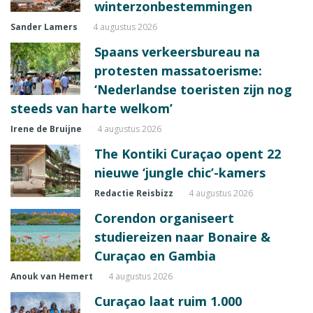
winterzonbestemmingen
Sander Lamers
4 augustus 2026
Spaans verkeersbureau na
protesten massatoerisme:
‘Nederlandse toeristen zijn nog
steeds van harte welkom’
Irene de Bruijne
4 augustus 2026
The Kontiki Curaçao opent 22
nieuwe ‘jungle chic’-kamers
Redactie Reisbizz
4 augustus 2026
Corendon organiseert
studiereizen naar Bonaire &
Curaçao en Gambia
Anouk van Hemert
4 augustus 2026
Curaçao laat ruim 1.000