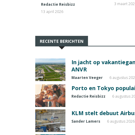
3 maart 20
Redactie Reisbizz
13 april 2026
RECENTE BERICHTEN
In jacht op vakantiegang
ANVR
Maarten Veeger
6 augustus 20
Porto en Tokyo populai
Redactie Reisbizz
6 augustus 2
KLM stelt debuut Airbu
Sander Lamers
6 augustus 2026