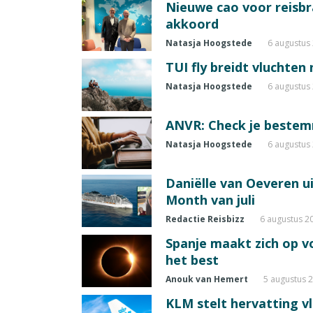
Nieuwe cao voor reisb
akkoord
Natasja Hoogstede
6 augustus
TUI fly breidt vluchten
Natasja Hoogstede
6 augustus
ANVR: Check je beste
Natasja Hoogstede
6 augustus
Daniëlle van Oeveren u
Month van juli
Redactie Reisbizz
6 augustus 2
Spanje maakt zich op vo
het best
Anouk van Hemert
5 augustus 
KLM stelt hervatting v