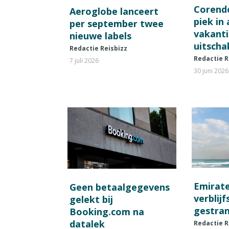
Corend
Aeroglobe lanceert
piek in
per september twee
vakant
nieuwe labels
uitscha
Redactie Reisbizz
Redactie R
7 juli 2026
30 juni 2026
Emirat
Geen betaalgegevens
verblij
gelekt bij
gestran
Booking.com na
datalek
Redactie R