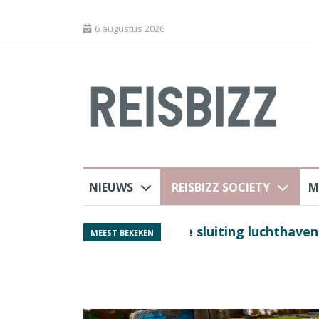
6 augustus 2026
NIEUWS
REISBIZZ SOCIETY
M
 sluiting luchthaven
Spaans verkeersbure
MEEST BEKEKEN
van harte welkom’