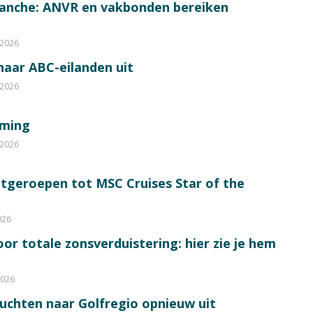
ranche: ANVR en vakbonden bereiken
 2026
 naar ABC-eilanden uit
 2026
mming
 2026
itgeroepen tot MSC Cruises Star of the
026
or totale zonsverduistering: hier zie je hem
2026
luchten naar Golfregio opnieuw uit