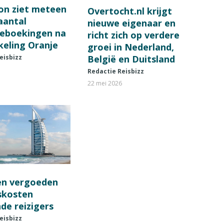
on ziet meteen
Overtocht.nl krijgt
 aantal
nieuwe eigenaar en
ieboekingen na
richt zich op verdere
keling Oranje
groei in Nederland,
België en Duitsland
eisbizz
Redactie Reisbizz
22 mei 2026
en vergoeden
fskosten
de reizigers
eisbizz