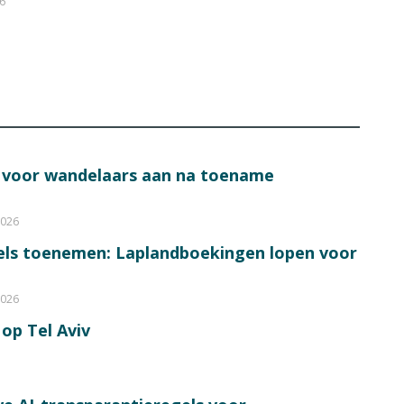
26
s voor wandelaars aan na toename
2026
bels toenemen: Laplandboekingen lopen voor
2026
op Tel Aviv