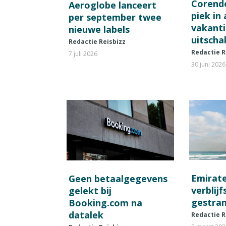
Corend
Aeroglobe lanceert
piek in
per september twee
vakant
nieuwe labels
uitscha
Redactie Reisbizz
Redactie R
7 juli 2026
30 juni 2026
Emirat
Geen betaalgegevens
verblij
gelekt bij
gestran
Booking.com na
datalek
Redactie R