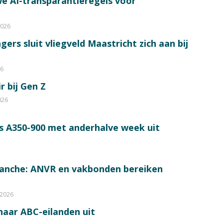
e AI-transparantieregels voor
2026
ers sluit vliegveld Maastricht zich aan bij
26
r bij Gen Z
026
s A350-900 met anderhalve week uit
ranche: ANVR en vakbonden bereiken
 2026
 naar ABC-eilanden uit