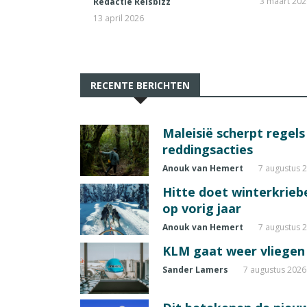
3 maart 20
Redactie Reisbizz
13 april 2026
RECENTE BERICHTEN
Maleisië scherpt regel
reddingsacties
Anouk van Hemert
7 augustus 
Hitte doet winterkrie
op vorig jaar
Anouk van Hemert
7 augustus 
KLM gaat weer vliegen 
Sander Lamers
7 augustus 2026