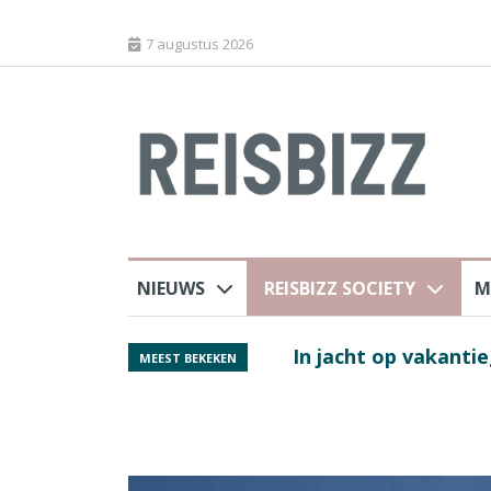
7 augustus 2026
NIEUWS
REISBIZZ SOCIETY
M
j ANVR
Spaans verkeersbure
MEEST BEKEKEN
van harte welkom’