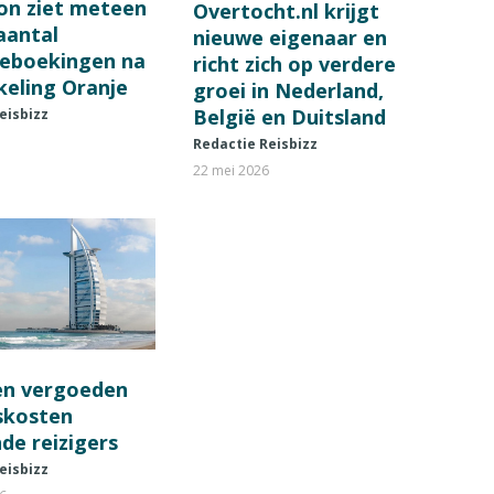
on ziet meteen
Overtocht.nl krijgt
 aantal
nieuwe eigenaar en
ieboekingen na
richt zich op verdere
keling Oranje
groei in Nederland,
België en Duitsland
eisbizz
Redactie Reisbizz
22 mei 2026
en vergoeden
fskosten
de reizigers
eisbizz