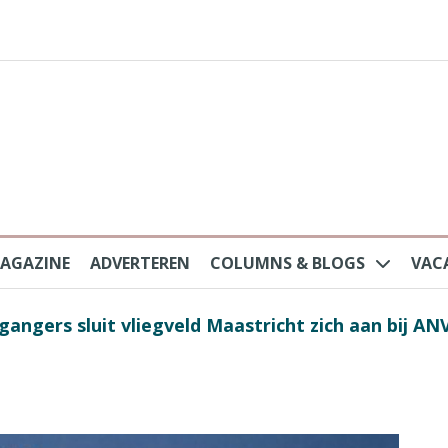
AGAZINE
ADVERTEREN
COLUMNS & BLOGS
VAC
au na protesten massatoerisme: ‘Nederlandse toe