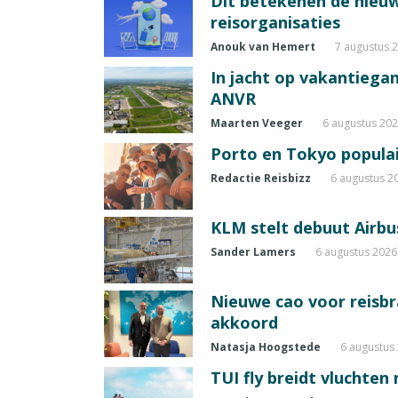
Dit betekenen de nieuw
reisorganisaties
Anouk van Hemert
7 augustus 
In jacht op vakantiegang
ANVR
Maarten Veeger
6 augustus 20
Porto en Tokyo populai
Redactie Reisbizz
6 augustus 2
KLM stelt debuut Airbu
Sander Lamers
6 augustus 2026
Nieuwe cao voor reisb
akkoord
Natasja Hoogstede
6 augustus
TUI fly breidt vluchten