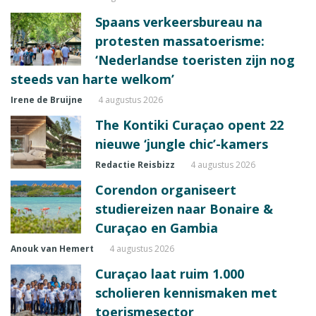
Spaans verkeersbureau na
protesten massatoerisme:
‘Nederlandse toeristen zijn nog
steeds van harte welkom’
Irene de Bruijne
4 augustus 2026
The Kontiki Curaçao opent 22
nieuwe ‘jungle chic’-kamers
Redactie Reisbizz
4 augustus 2026
Corendon organiseert
studiereizen naar Bonaire &
Curaçao en Gambia
Anouk van Hemert
4 augustus 2026
Curaçao laat ruim 1.000
scholieren kennismaken met
toerismesector