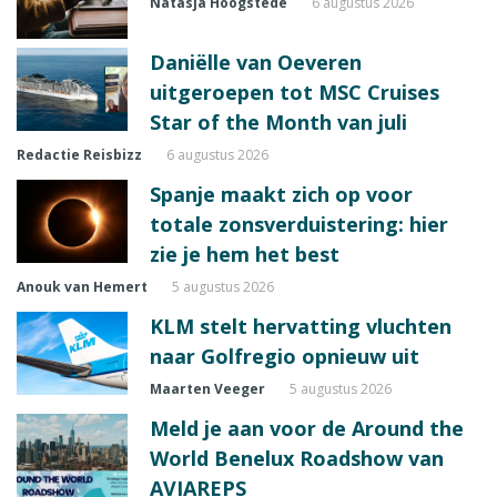
Natasja Hoogstede
6 augustus 2026
Daniëlle van Oeveren
uitgeroepen tot MSC Cruises
Star of the Month van juli
Redactie Reisbizz
6 augustus 2026
Spanje maakt zich op voor
totale zonsverduistering: hier
zie je hem het best
Anouk van Hemert
5 augustus 2026
KLM stelt hervatting vluchten
naar Golfregio opnieuw uit
Maarten Veeger
5 augustus 2026
Meld je aan voor de Around the
World Benelux Roadshow van
AVIAREPS