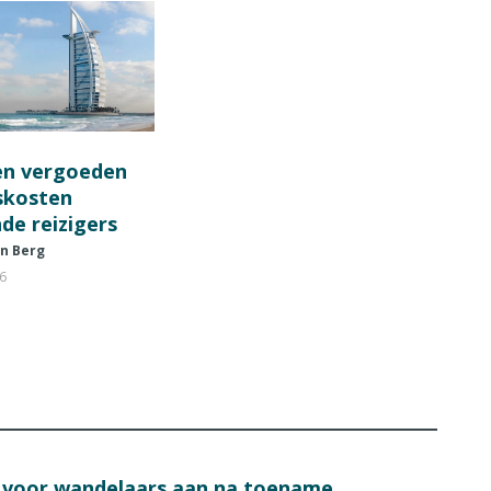
en vergoeden
fskosten
de reizigers
en Berg
26
s voor wandelaars aan na toename