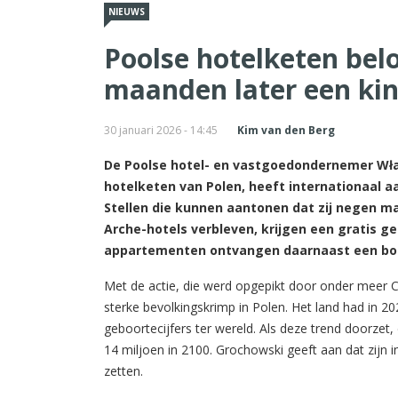
NIEUWS
Poolse hotelketen bel
maanden later een kin
30 januari 2026 - 14:45
Kim van den Berg
De Poolse hotel- en vastgoedondernemer Wła
hotelketen van Polen, heeft internationaal
Stellen die kunnen aantonen dat zij negen ma
Arche-hotels verbleven, krijgen een gratis g
appartementen ontvangen daarnaast een bonu
Met de actie, die werd opgepikt door onder meer 
sterke bevolkingskrimp in Polen. Het land had in 2
geboortecijfers ter wereld. Als deze trend doorzet
14 miljoen in 2100. Grochowski geeft aan dat zijn 
zetten.