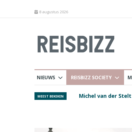
8 augustus 2026
NIEUWS
REISBIZZ SOCIETY
M
rland
Spaans verkeersbure
MEEST BEKEKEN
van harte welkom’