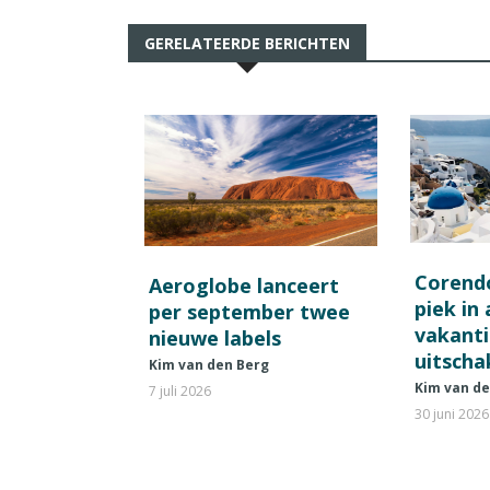
GERELATEERDE BERICHTEN
Corend
Aeroglobe lanceert
piek in
per september twee
vakant
nieuwe labels
uitscha
Kim van den Berg
Kim van d
7 juli 2026
30 juni 2026