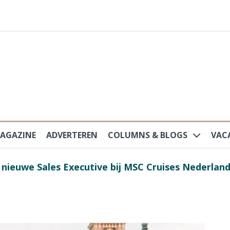
AGAZINE
ADVERTEREN
COLUMNS & BLOGS
VAC
au na protesten massatoerisme: ‘Nederlandse toe