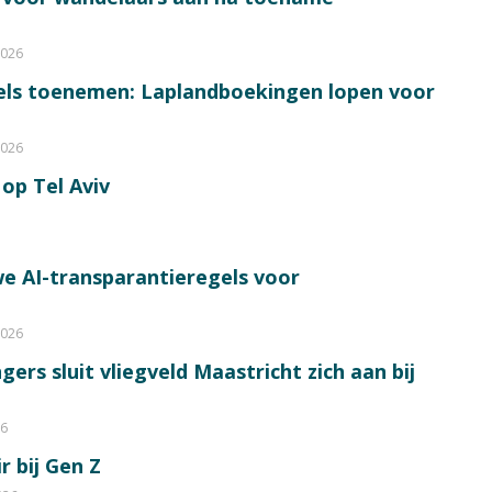
2026
bels toenemen: Laplandboekingen lopen voor
2026
op Tel Aviv
e AI-transparantieregels voor
2026
ers sluit vliegveld Maastricht zich aan bij
26
r bij Gen Z