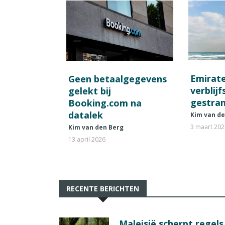
Emirat
Geen betaalgegevens
verblij
gelekt bij
gestran
Booking.com na
datalek
Kim van d
3 maart 20
Kim van den Berg
13 april 2026
RECENTE BERICHTEN
Maleisië scherpt regel