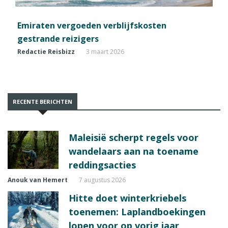
Emiraten vergoeden verblijfskosten
gestrande reizigers
Redactie Reisbizz
3 maart 2026
RECENTE BERICHTEN
Maleisië scherpt regels voor
wandelaars aan na toename
reddingsacties
Anouk van Hemert
7 augustus 2026
Hitte doet winterkriebels
toenemen: Laplandboekingen
lopen voor op vorig jaar