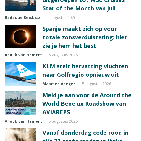
Star of the Month van juli
Redactie Reisbizz
6 augustus 2026
Spanje maakt zich op voor
totale zonsverduistering: hier
zie je hem het best
Anouk van Hemert
5 augustus 2026
KLM stelt hervatting vluchten
naar Golfregio opnieuw uit
Maarten Veeger
5 augustus 2026
Meld je aan voor de Around the
World Benelux Roadshow van
AVIAREPS
Anouk van Hemert
5 augustus 2026
Vanaf donderdag code rood in
alle 27 grote steden in Italië