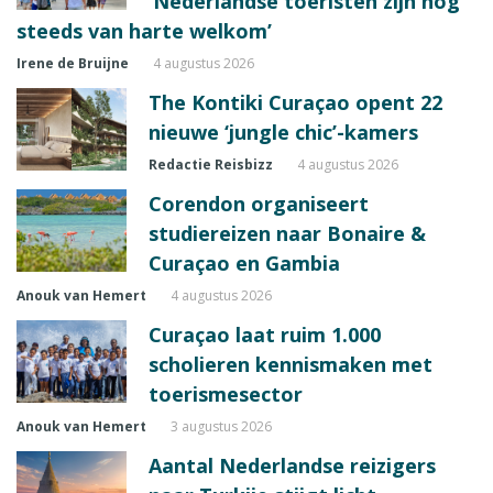
‘Nederlandse toeristen zijn nog
steeds van harte welkom’
Irene de Bruijne
4 augustus 2026
The Kontiki Curaçao opent 22
nieuwe ‘jungle chic’-kamers
Redactie Reisbizz
4 augustus 2026
Corendon organiseert
studiereizen naar Bonaire &
Curaçao en Gambia
Anouk van Hemert
4 augustus 2026
Curaçao laat ruim 1.000
scholieren kennismaken met
toerismesector
Anouk van Hemert
3 augustus 2026
Aantal Nederlandse reizigers