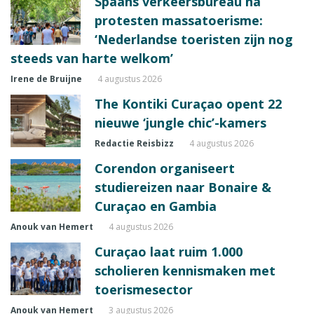
Spaans verkeersbureau na
protesten massatoerisme:
‘Nederlandse toeristen zijn nog
steeds van harte welkom’
Irene de Bruijne
4 augustus 2026
The Kontiki Curaçao opent 22
nieuwe ‘jungle chic’-kamers
Redactie Reisbizz
4 augustus 2026
Corendon organiseert
studiereizen naar Bonaire &
Curaçao en Gambia
Anouk van Hemert
4 augustus 2026
Curaçao laat ruim 1.000
scholieren kennismaken met
toerismesector
Anouk van Hemert
3 augustus 2026