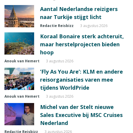
Aantal Nederlandse reizigers
naar Turkije stijgt licht
Redactie Reisbizz
3 augustus 2026
Koraal Bonaire sterk achteruit,
maar herstelprojecten bieden
hoop
Anouk van Hemert
3 augustus 2026
‘Fly As You Are’: KLM en andere
reisorganisaties varen mee
tijdens WorldPride
Anouk van Hemert
3 augustus 2026
Michel van der Stelt nieuwe
Sales Executive bij MSC Cruises
Nederland
Redactie Reisbizz
3 augustus 2026