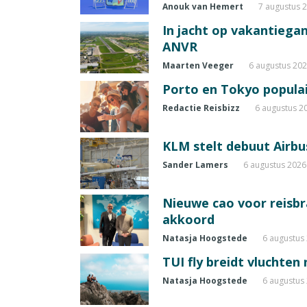
Anouk van Hemert
7 augustus 
In jacht op vakantiegang
ANVR
Maarten Veeger
6 augustus 20
Porto en Tokyo populai
Redactie Reisbizz
6 augustus 2
KLM stelt debuut Airbu
Sander Lamers
6 augustus 2026
Nieuwe cao voor reisb
akkoord
Natasja Hoogstede
6 augustus
TUI fly breidt vluchten
Natasja Hoogstede
6 augustus