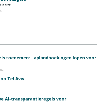
eisbizz
26
bels toenemen: Laplandboekingen lopen voor
2026
op Tel Aviv
e AI-transparantieregels voor