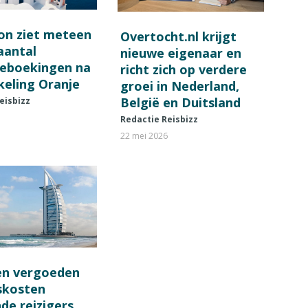
on ziet meteen
Overtocht.nl krijgt
 aantal
nieuwe eigenaar en
ieboekingen na
richt zich op verdere
keling Oranje
groei in Nederland,
België en Duitsland
eisbizz
Redactie Reisbizz
22 mei 2026
en vergoeden
fskosten
de reizigers