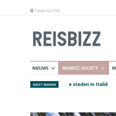
7 augustus 2026
NIEUWS
REISBIZZ SOCIETY
M
Spaans verkeersbure
MEEST BEKEKEN
van harte welkom’