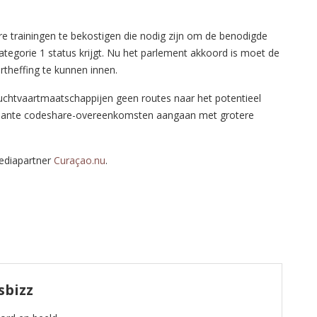
e trainingen te bekostigen die nodig zijn om de benodigde
ategorie 1 status krijgt. Nu het parlement akkoord is moet de
theffing te kunnen innen.
luchtvaartmaatschappijen geen routes naar het potentieel
ressante codeshare-overeenkomsten aangaan met grotere
mediapartner
Curaçao.nu
.
sbizz