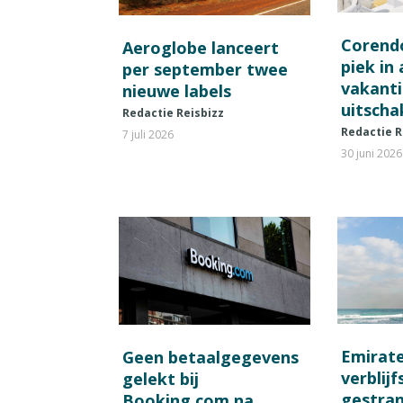
Corend
Aeroglobe lanceert
piek in
per september twee
vakant
nieuwe labels
uitscha
Redactie Reisbizz
Redactie R
7 juli 2026
30 juni 2026
Emirat
Geen betaalgegevens
verblij
gelekt bij
gestran
Booking.com na