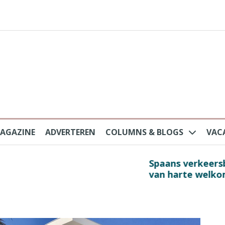
AGAZINE
ADVERTEREN
COLUMNS & BLOGS
VAC
au na protesten massatoerisme: ‘Nederlandse toe