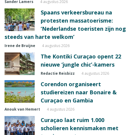
Sander Lamers
4 augustus 2026
Spaans verkeersbureau na
protesten massatoerisme:
‘Nederlandse toeristen zijn nog
steeds van harte welkom’
Irene de Bruijne
4 augustus 2026
The Kontiki Curaçao opent 22
nieuwe ‘jungle chic’-kamers
Redactie Reisbizz
4 augustus 2026
Corendon organiseert
studiereizen naar Bonaire &
Curaçao en Gambia
Anouk van Hemert
4 augustus 2026
Curaçao laat ruim 1.000
scholieren kennismaken met