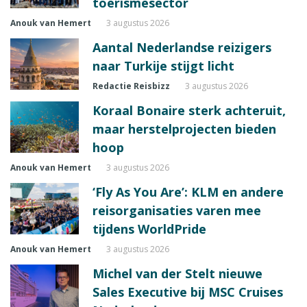
toerismesector
Anouk van Hemert
3 augustus 2026
Aantal Nederlandse reizigers
naar Turkije stijgt licht
Redactie Reisbizz
3 augustus 2026
Koraal Bonaire sterk achteruit,
maar herstelprojecten bieden
hoop
Anouk van Hemert
3 augustus 2026
‘Fly As You Are’: KLM en andere
reisorganisaties varen mee
tijdens WorldPride
Anouk van Hemert
3 augustus 2026
Michel van der Stelt nieuwe
Sales Executive bij MSC Cruises