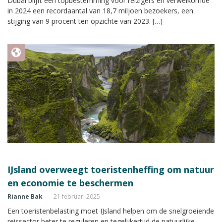
Dubai blijft een topbestemming voor reizigers en verwelkomde
in 2024 een recordaantal van 18,7 miljoen bezoekers, een
stijging van 9 procent ten opzichte van 2023. […]
IJsland overweegt toeristenheffing om natuur
en economie te beschermen
Rianne Bak
21 februari 2025
Een toeristenbelasting moet IJsland helpen om de snelgroeiende
reissector beter te reguleren en tegelijkertijd de natuurlijke