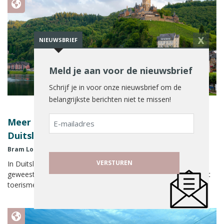
X
NIEUWSBRIEF
Meld je aan voor de nieuwsbrief
Schrijf je in voor onze nieuwsbrief om de
belangrijkste berichten niet te missen!
E-
Meer toeristische overnachtingen in
mailadres
Duitsland dan voor corona
Bram Louws
12 december 2024
In Duitsland zijn er dit jaar meer toeristische overnachtingen
geweest dan in 2019, het jaar voordat de coronapandemie het
toerisme hard raakte. Dat meldt het […]