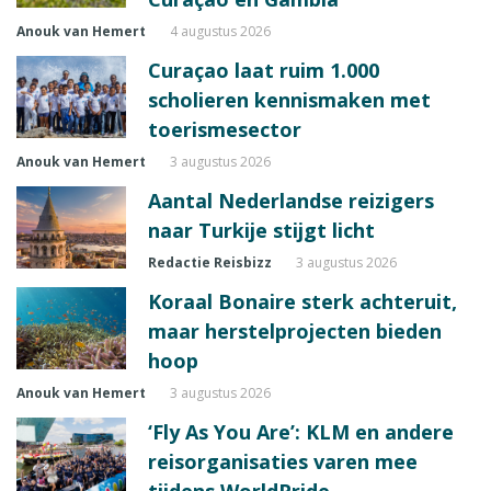
Anouk van Hemert
4 augustus 2026
Curaçao laat ruim 1.000
scholieren kennismaken met
toerismesector
Anouk van Hemert
3 augustus 2026
Aantal Nederlandse reizigers
naar Turkije stijgt licht
Redactie Reisbizz
3 augustus 2026
Koraal Bonaire sterk achteruit,
maar herstelprojecten bieden
hoop
Anouk van Hemert
3 augustus 2026
‘Fly As You Are’: KLM en andere
reisorganisaties varen mee
tijdens WorldPride