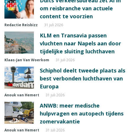
Duits Verkeersbureau zet AI in
om reisbranche van actuele
content te voorzien
Redactie Reisbizz
31 juli 2026
KLM en Transavia passen
vluchten naar Napels aan door
tijdelijke sluiting luchthaven
Klaas-Jan Van Woerkom
31 juli 2026
Schiphol deelt tweede plaats als
best verbonden luchthaven van
Europa
Anouk van Hemert
31 juli 2026
ANWB: meer medische
hulpvragen en autopech tijdens
zomervakantie
Anouk van Hemert
31 juli 2026