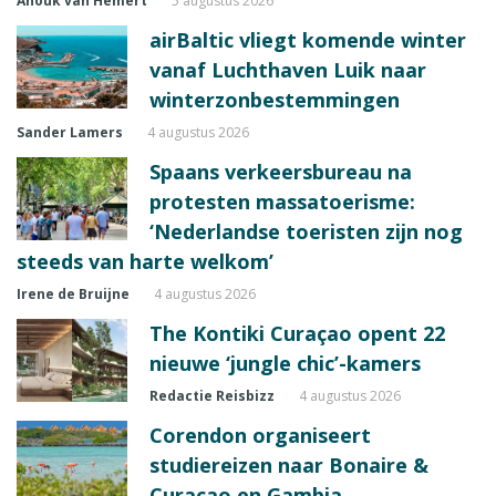
Anouk van Hemert
5 augustus 2026
airBaltic vliegt komende winter
vanaf Luchthaven Luik naar
winterzonbestemmingen
Sander Lamers
4 augustus 2026
Spaans verkeersbureau na
protesten massatoerisme:
‘Nederlandse toeristen zijn nog
steeds van harte welkom’
Irene de Bruijne
4 augustus 2026
The Kontiki Curaçao opent 22
nieuwe ‘jungle chic’-kamers
Redactie Reisbizz
4 augustus 2026
Corendon organiseert
studiereizen naar Bonaire &
Curaçao en Gambia