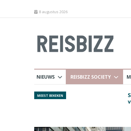
8 augustus 2026
NIEUWS
REISBIZZ SOCIETY
M
rland
Spaans verkeersbure
MEEST BEKEKEN
van harte welkom’