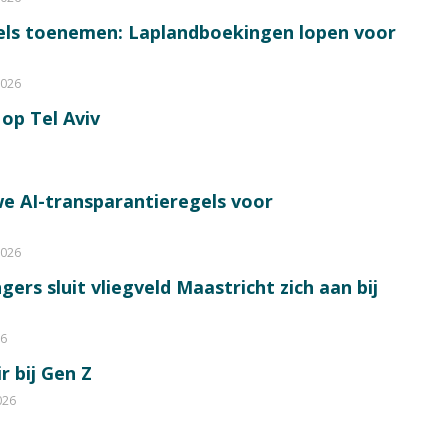
bels toenemen: Laplandboekingen lopen voor
2026
op Tel Aviv
e AI-transparantieregels voor
2026
ers sluit vliegveld Maastricht zich aan bij
26
r bij Gen Z
026