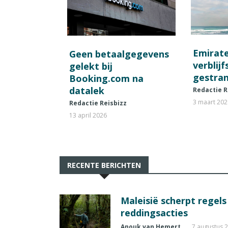
Emirat
Geen betaalgegevens
verblij
gelekt bij
gestran
Booking.com na
datalek
Redactie R
3 maart 20
Redactie Reisbizz
13 april 2026
RECENTE BERICHTEN
Maleisië scherpt regel
reddingsacties
Anouk van Hemert
7 augustus 