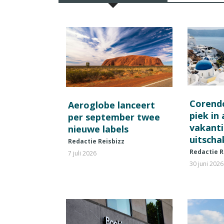
Corend
Aeroglobe lanceert
piek in
per september twee
vakant
nieuwe labels
uitscha
Redactie Reisbizz
Redactie R
7 juli 2026
30 juni 2026