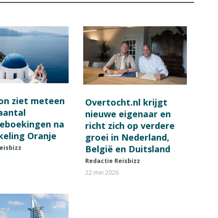
on ziet meteen
Overtocht.nl krijgt
 aantal
nieuwe eigenaar en
ieboekingen na
richt zich op verdere
keling Oranje
groei in Nederland,
België en Duitsland
eisbizz
Redactie Reisbizz
22 mei 2026