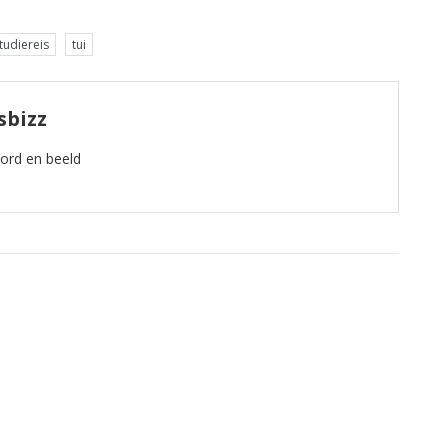
tudiereis
tui
sbizz
oord en beeld