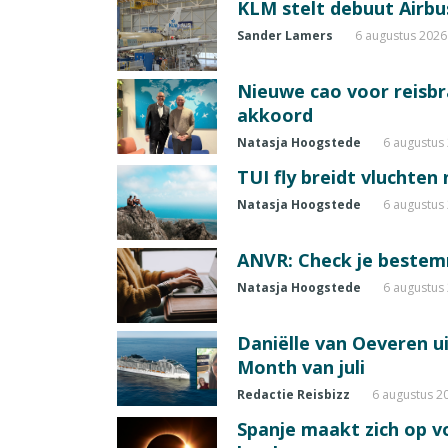
KLM stelt debuut Airbu
Sander Lamers
6 augustus 2026
Nieuwe cao voor reisb
akkoord
Natasja Hoogstede
6 augustus
TUI fly breidt vluchten
Natasja Hoogstede
6 augustus
ANVR: Check je beste
Natasja Hoogstede
6 augustus
Daniëlle van Oeveren u
Month van juli
Redactie Reisbizz
6 augustus 2
Spanje maakt zich op vo