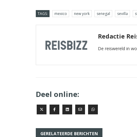
TAGS:
mexico
new york
senegal
sevilla
s
Redactie Rei
De reiswereld in w
Deel online:
GERELATEERDE BERICHTEN