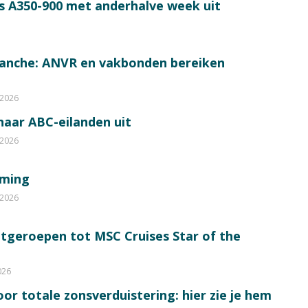
s A350-900 met anderhalve week uit
ranche: ANVR en vakbonden bereiken
 2026
 naar ABC-eilanden uit
 2026
mming
 2026
itgeroepen tot MSC Cruises Star of the
026
or totale zonsverduistering: hier zie je hem