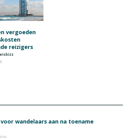
en vergoeden
fskosten
de reizigers
eisbizz
26
s voor wandelaars aan na toename
2026