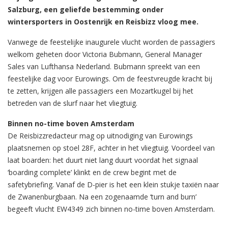
Salzburg, een geliefde bestemming onder
wintersporters in Oostenrijk en Reisbizz vloog mee.
Vanwege de feestelijke inaugurele vlucht worden de passagiers
welkom geheten door Victoria Bubmann, General Manager
Sales van Lufthansa Nederland. Bubmann spreekt van een
feestelijke dag voor Eurowings. Om de feestvreugde kracht bij
te zetten, krijgen alle passagiers een Mozartkugel bij het
betreden van de slurf naar het vliegtuig.
Binnen no-time boven Amsterdam
De Reisbizzredacteur mag op uitnodiging van Eurowings
plaatsnemen op stoel 28F, achter in het vliegtuig. Voordeel van
laat boarden: het duurt niet lang duurt voordat het signaal
‘boarding complete’ klinkt en de crew begint met de
safetybriefing. Vanaf de D-pier is het een klein stukje taxiën naar
de Zwanenburgbaan. Na een zogenaamde ‘turn and burn’
begeeft vlucht EW4349 zich binnen no-time boven Amsterdam.