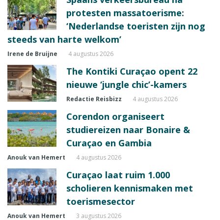
protesten massatoerisme:
‘Nederlandse toeristen zijn nog
steeds van harte welkom’
Irene de Bruijne
4 augustus 2026
The Kontiki Curaçao opent 22
nieuwe ‘jungle chic’-kamers
Redactie Reisbizz
4 augustus 2026
Corendon organiseert
studiereizen naar Bonaire &
Curaçao en Gambia
Anouk van Hemert
4 augustus 2026
Curaçao laat ruim 1.000
scholieren kennismaken met
toerismesector
Anouk van Hemert
3 augustus 2026