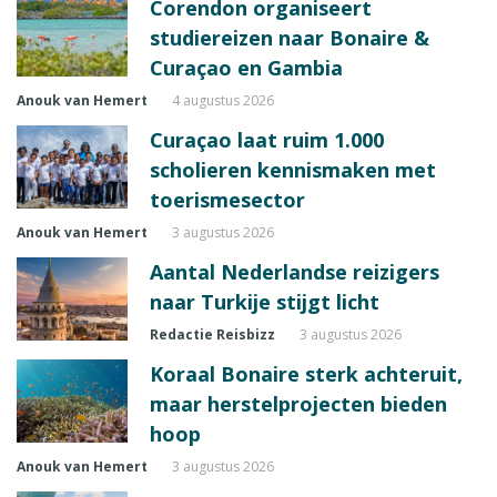
Corendon organiseert
studiereizen naar Bonaire &
Curaçao en Gambia
Anouk van Hemert
4 augustus 2026
Curaçao laat ruim 1.000
scholieren kennismaken met
toerismesector
Anouk van Hemert
3 augustus 2026
Aantal Nederlandse reizigers
naar Turkije stijgt licht
Redactie Reisbizz
3 augustus 2026
Koraal Bonaire sterk achteruit,
maar herstelprojecten bieden
hoop
Anouk van Hemert
3 augustus 2026