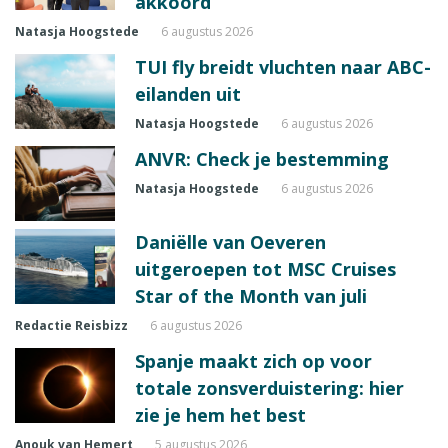
akkoord
Natasja Hoogstede
6 augustus 2026
TUI fly breidt vluchten naar ABC-
eilanden uit
Natasja Hoogstede
6 augustus 2026
ANVR: Check je bestemming
Natasja Hoogstede
6 augustus 2026
Daniëlle van Oeveren
uitgeroepen tot MSC Cruises
Star of the Month van juli
Redactie Reisbizz
6 augustus 2026
Spanje maakt zich op voor
totale zonsverduistering: hier
zie je hem het best
Anouk van Hemert
5 augustus 2026