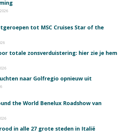
mming
 2026
itgeroepen tot MSC Cruises Star of the
026
or totale zonsverduistering: hier zie je hem
2026
luchten naar Golfregio opnieuw uit
26
round the World Benelux Roadshow van
2026
od in alle 27 grote steden in Italië