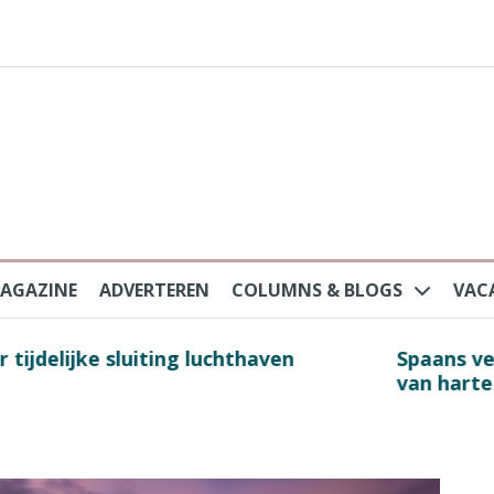
AGAZINE
ADVERTEREN
COLUMNS & BLOGS
VAC
au na protesten massatoerisme: ‘Nederlandse toe