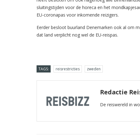
sluitingstijden voor de horeca en het mondkapjesad
EU-coronapas voor inkomende reizigers.
Eerder besloot buurland Denemarken ook al om me
dat land verplicht nog wel de EU-reispas.
TAGS:
reisrestricties
zweden
Redactie Rei
De reiswereld in w