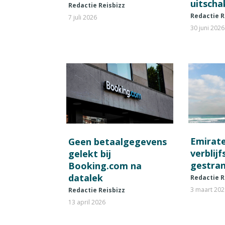
uitscha
Redactie Reisbizz
Redactie R
7 juli 2026
30 juni 2026
Emirat
Geen betaalgegevens
verblij
gelekt bij
gestran
Booking.com na
datalek
Redactie R
3 maart 20
Redactie Reisbizz
13 april 2026