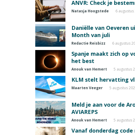
ANVR: Check je beste
Natasja Hoogstede
6 augustus
Daniëlle van Oeveren u
Month van juli
Redactie Reisbizz
6 augustus 2
Spanje maakt zich op vo
het best
Anouk van Hemert
5 augustus 
KLM stelt hervatting v
Maarten Veeger
5 augustus 20
Meld je aan voor de A
AVIAREPS
Anouk van Hemert
5 augustus 
Vanaf donderdag code ro