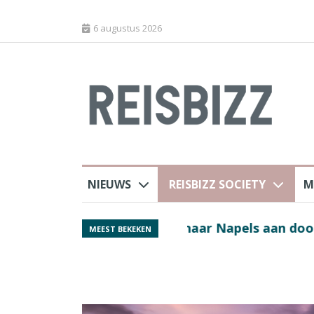
6 augustus 2026
NIEUWS
REISBIZZ SOCIETY
M
 sluiting luchthaven
Spaans verkeersbure
MEEST BEKEKEN
van harte welkom’