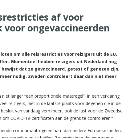
restricties af voor
ok voor ongevaccineerden
en om alle reisrestricties voor reizigers uit de EU,
affen. Momenteel hebben reizigers uit Nederland nog
bewijst dat ze gevaccineerd, getest of genezen zijn,
t meer nodig. Zweden controleert daar dan niet meer
niet langer “een proportionele maatregel”. In een verklaring
el reizigers, niet in de laatste plaats voor degenen die in de
 besluit van vandaag vermindert ook de last voor de Zweedse
ren om COVID-19-certificaten aan de grens te controleren.”
rijpende coronamaatregelen nam dan andere Europese landen,
 maatregelen op te heffen. Zo verdwijnen de vervroegde