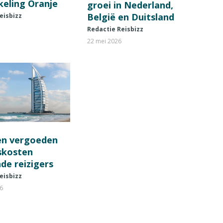
keling Oranje
groei in Nederland,
België en Duitsland
eisbizz
Redactie Reisbizz
22 mei 2026
en vergoeden
fskosten
de reizigers
eisbizz
26