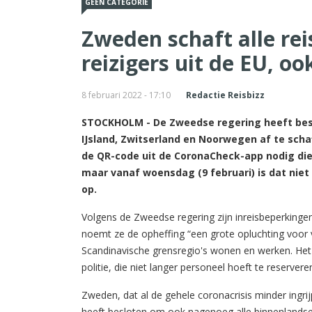
GEEN CATEGORIE
Zweden schaft alle reis
reizigers uit de EU, o
8 februari 2022 - 17:10
Redactie Reisbizz
STOCKHOLM - De Zweedse regering heeft beslot
IJsland, Zwitserland en Noorwegen af te sch
de QR-code uit de CoronaCheck-app nodig die 
maar vanaf woensdag (9 februari) is dat nie
op.
Volgens de Zweedse regering zijn inreisbeperkingen 
noemt ze de opheffing “een grote opluchting voor ve
Scandinavische grensregio's wonen en werken. Het
politie, die niet langer personeel hoeft te reserve
Zweden, dat al de gehele coronacrisis minder ing
heeft besloten om ook nagenoeg alle binnenlandse