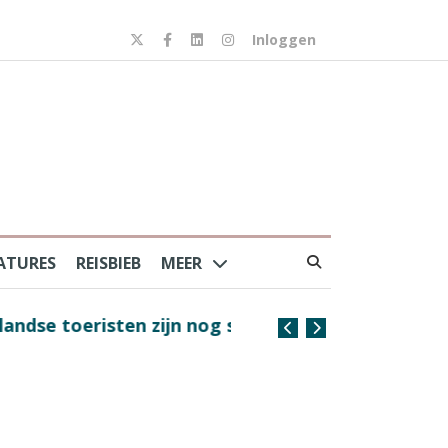
Inloggen
ATURES
REISBIEB
MEER
risten zijn nog steeds
Na Frankrijk en Spanje