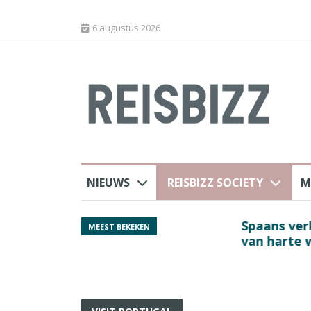
6 augustus 2026
NIEUWS
REISBIZZ SOCIETY
M
rland
Spaans verkeersbure
MEEST BEKEKEN
van harte welkom’