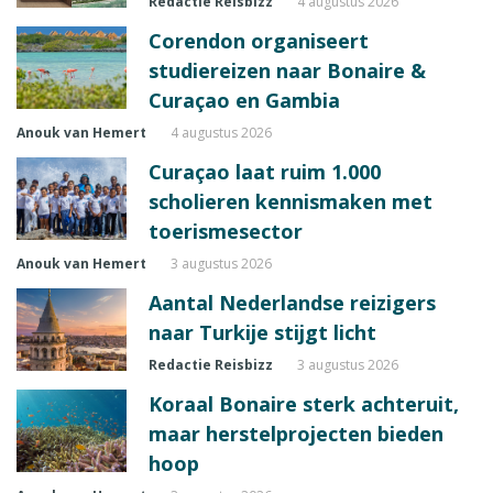
Redactie Reisbizz
4 augustus 2026
Corendon organiseert
studiereizen naar Bonaire &
Curaçao en Gambia
Anouk van Hemert
4 augustus 2026
Curaçao laat ruim 1.000
scholieren kennismaken met
toerismesector
Anouk van Hemert
3 augustus 2026
Aantal Nederlandse reizigers
naar Turkije stijgt licht
Redactie Reisbizz
3 augustus 2026
Koraal Bonaire sterk achteruit,
maar herstelprojecten bieden
hoop