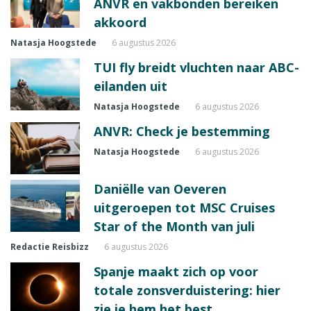
ANVR en vakbonden bereiken
akkoord
Natasja Hoogstede
6 augustus 2026
TUI fly breidt vluchten naar ABC-
eilanden uit
Natasja Hoogstede
6 augustus 2026
ANVR: Check je bestemming
Natasja Hoogstede
6 augustus 2026
Daniëlle van Oeveren
uitgeroepen tot MSC Cruises
Star of the Month van juli
Redactie Reisbizz
6 augustus 2026
Spanje maakt zich op voor
totale zonsverduistering: hier
zie je hem het best