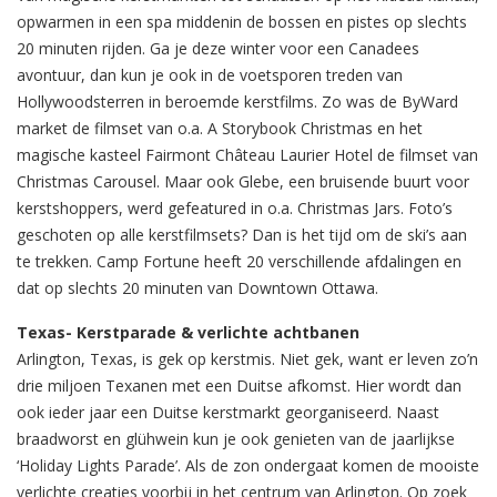
opwarmen in een spa middenin de bossen en pistes op slechts
20 minuten rijden. Ga je deze winter voor een Canadees
avontuur, dan kun je ook in de voetsporen treden van
Hollywoodsterren in beroemde kerstfilms. Zo was de ByWard
market de filmset van o.a. A Storybook Christmas en het
magische kasteel Fairmont Château Laurier Hotel de filmset van
Christmas Carousel. Maar ook Glebe, een bruisende buurt voor
kerstshoppers, werd gefeatured in o.a. Christmas Jars. Foto’s
geschoten op alle kerstfilmsets? Dan is het tijd om de ski’s aan
te trekken. Camp Fortune heeft 20 verschillende afdalingen en
dat op slechts 20 minuten van Downtown Ottawa.
Texas- Kerstparade & verlichte achtbanen
Arlington, Texas, is gek op kerstmis. Niet gek, want er leven zo’n
drie miljoen Texanen met een Duitse afkomst. Hier wordt dan
ook ieder jaar een Duitse kerstmarkt georganiseerd. Naast
braadworst en glühwein kun je ook genieten van de jaarlijkse
‘Holiday Lights Parade’. Als de zon ondergaat komen de mooiste
verlichte creaties voorbij in het centrum van Arlington. Op zoek