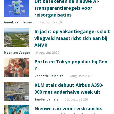
Dit betekenen de nieuwe AI-
transparantieregels voor
reisorganisaties
Anouk van Hemert
7 augustus 2026
In jacht op vakantiegangers sluit
vliegveld Maastricht zich aan bij
ANVR
Maarten Veeger
6 augustus 2026
Porto en Tokyo populair bij Gen
Z
Redactie Reisbizz
6 augustus 2026
KLM stelt debuut Airbus A350-
900 met anderhalve week uit
Sander Lamers
6 augustus 2026
Nieuwe cao voor reisbranche: