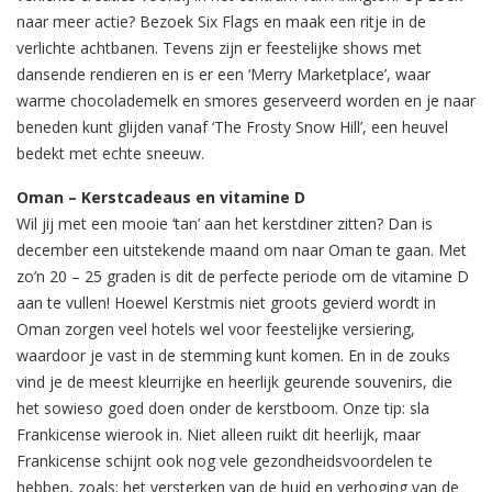
naar meer actie? Bezoek Six Flags en maak een ritje in de
verlichte achtbanen. Tevens zijn er feestelijke shows met
dansende rendieren en is er een ‘Merry Marketplace’, waar
warme chocolademelk en smores geserveerd worden en je naar
beneden kunt glijden vanaf ‘The Frosty Snow Hill’, een heuvel
bedekt met echte sneeuw.
Oman – Kerstcadeaus en vitamine D
Wil jij met een mooie ‘tan’ aan het kerstdiner zitten? Dan is
december een uitstekende maand om naar Oman te gaan. Met
zo’n 20 – 25 graden is dit de perfecte periode om de vitamine D
aan te vullen! Hoewel Kerstmis niet groots gevierd wordt in
Oman zorgen veel hotels wel voor feestelijke versiering,
waardoor je vast in de stemming kunt komen. En in de zouks
vind je de meest kleurrijke en heerlijk geurende souvenirs, die
het sowieso goed doen onder de kerstboom. Onze tip: sla
Frankicense wierook in. Niet alleen ruikt dit heerlijk, maar
Frankicense schijnt ook nog vele gezondheidsvoordelen te
hebben, zoals; het versterken van de huid en verhoging van de