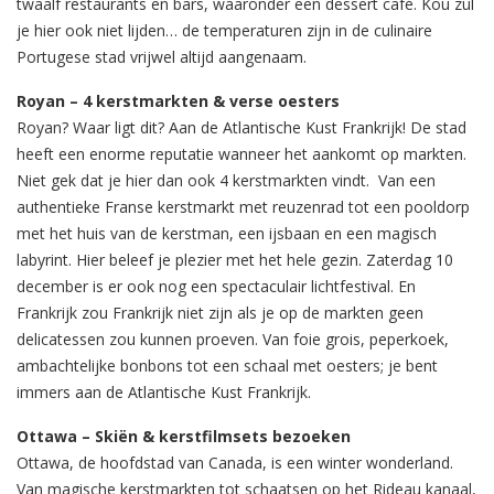
twaalf restaurants en bars, waaronder een dessert café. Kou zul
je hier ook niet lijden… de temperaturen zijn in de culinaire
Portugese stad vrijwel altijd aangenaam.
Royan – 4 kerstmarkten & verse oesters
Royan? Waar ligt dit? Aan de Atlantische Kust Frankrijk! De stad
heeft een enorme reputatie wanneer het aankomt op markten.
Niet gek dat je hier dan ook 4 kerstmarkten vindt. Van een
authentieke Franse kerstmarkt met reuzenrad tot een pooldorp
met het huis van de kerstman, een ijsbaan en een magisch
labyrint. Hier beleef je plezier met het hele gezin. Zaterdag 10
december is er ook nog een spectaculair lichtfestival. En
Frankrijk zou Frankrijk niet zijn als je op de markten geen
delicatessen zou kunnen proeven. Van foie grois, peperkoek,
ambachtelijke bonbons tot een schaal met oesters; je bent
immers aan de Atlantische Kust Frankrijk.
Ottawa – Skiën & kerstfilmsets bezoeken
Ottawa, de hoofdstad van Canada, is een winter wonderland.
Van magische kerstmarkten tot schaatsen op het Rideau kanaal,